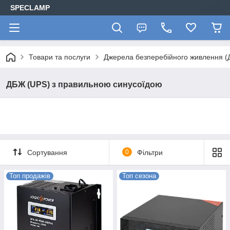
SPECLAMP
Товари та послуги
Джерела безперебійного живлення (
ДБЖ (UPS) з правильною синусоїдою
Сортування
0
Фільтри
Топ продажів
Топ сезона