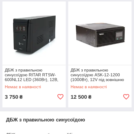
ДБЖ з правильною
ДБЖ з правильною
синусоїдою RITAR RTSW-
синусоїдою ASK-12-1200
600NL12 LED (360Вт), 12В,
(1000Вт), 12V під зовнішню
під зовнішній АКБ, Q4
батарею, струм заряду 15А
Немає в наявності
Немає в наявності
(320*132*210) 4,2 кг
3 750
12 500
₴
₴
ДБЖ з правильною синусоїдою