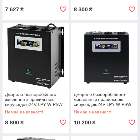
7 627
8 300
₴
₴
Джерело безперебійного
Джерело безперебійного
живлення з правильною
живлення з правильною
синусоїдою24V LPY-W-PSW-
синусоїдою24V LPY-W-PSW-
1500VA+(1050Вт)10A/15A
2000VA+ (1400Вт)10A/20A
Немає в наявності
Немає в наявності
8 800
10 200
₴
₴