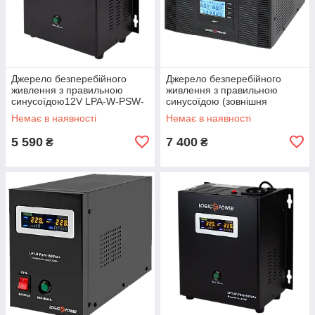
Джерело безперебійного
Джерело безперебійного
живлення з правильною
живлення з правильною
синусоїдою12V LPA-W-PSW-
синусоїдою (зовнішня
500VA(350Вт) 2A/5A/10A
батарея 12V, що
Немає в наявності
Немає в наявності
підключається) LPM-PSW-
1500VA (1050Вт)
5 590
7 400
₴
₴