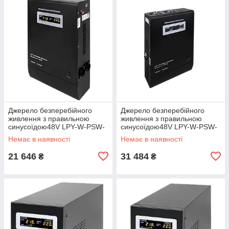
Джерело безперебійного
Джерело безперебійного
живлення з правильною
живлення з правильною
синусоїдою48V LPY-W-PSW-
синусоїдою48V LPY-W-PSW-
3000VA+(2100Вт)
5000VA+(3500Вт)10A/20A
Немає в наявності
Немає в наявності
21 646
31 484
₴
₴