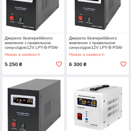
Джерело безперебійного
Джерело безперебійного
живлення з правильною
живлення з правильною
синусоїдою12V LPY-B-PSW-
синусоїдою12V LPY-B-PSW-
500VA+ (350Вт) 5A/10A
800VA+(560Вт) 5A/15A
Немає в наявності
Немає в наявності
5 250
6 300
₴
₴