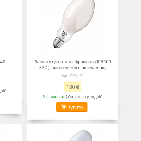
Е40
Лампа ртутно-вольфрамова ДРВ 160
Е27 (лампа прямого включення)
ДРВ160
180 ₴
дріб
Оптом і в роздріб
В наявності
Купити