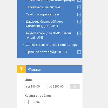
Кабеленесущие системы
Стабілізатори напруги
Джерела безперебійного
живлення (ДБЖ, UPS)
Акумулятори для ДБЖ | Тягові
гелеві | АКБ
Світлодіодна стрічка і контролери
Гірлянди світлодіодні (LED)
Фільтри
Ціна
Країна виробник
Китай
9