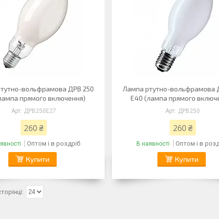
ртутно-вольфрамова ДРВ 250
Лампа ртутно-вольфрамова 
лампа прямого включення)
Е40 (лампа прямого включ
ДРВ250Е27
ДРВ250
260 ₴
260 ₴
Оптом і в роздріб
Оптом і в роз
явності
В наявності
Купити
Купити