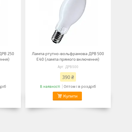
ДРВ 250
Лампа ртутно-вольфрамова ДРВ 500
ення)
Е40 (лампа прямого включення)
ДРВ500
390 ₴
дріб
Оптом і в роздріб
В наявності
Купити