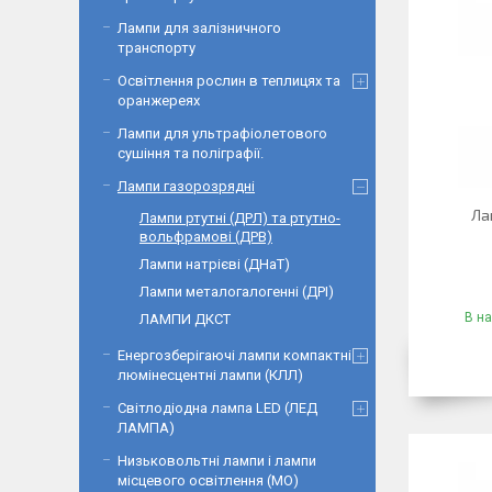
Лампи для залізничного
транспорту
Освітлення рослин в теплицях та
оранжереях
Лампи для ультрафіолетового
сушіння та поліграфії.
Лампи газорозрядні
Ла
Лампи ртутні (ДРЛ) та ртутно-
вольфрамові (ДРВ)
Лампи натрієві (ДНаТ)
Лампи металогалогенні (ДРІ)
В на
ЛАМПИ ДКСТ
Енергозберігаючі лампи компактні
люмінесцентні лампи (КЛЛ)
Світлодіодна лампа LED (ЛЕД
ЛАМПА)
Низьковольтні лампи і лампи
місцевого освітлення (МО)