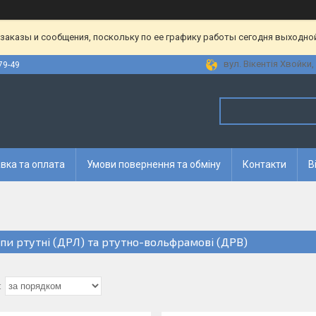
аказы и сообщения, поскольку по ее графику работы сегодня выходной
вул. Вікентія Хвойки, 
79-49
вка та оплата
Умови повернення та обміну
Контакти
В
пи ртутні (ДРЛ) та ртутно-вольфрамові (ДРВ)