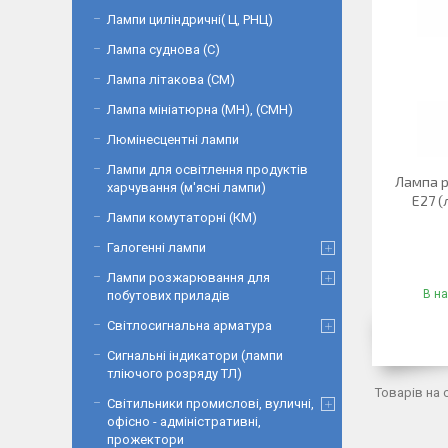
Лампи циліндричні( Ц, РНЦ)
Лампа суднова (С)
Лампа літакова (СМ)
Лампа мініатюрна (МН), (СМН)
Люмінесцентні лампи
Лампи для освітлення продуктів
Лампа 
харчування (м'ясні лампи)
Е27 (
Лампи комутаторні (КМ)
Галогенні лампи
Лампи розжарювання для
В на
побутових приладів
Світлосигнальна арматура
Сигнальні індикатори (лампи
тліючого розряду ТЛ)
Світильники промислові, вуличні,
офісно - адміністративні,
прожектори