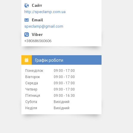
http://speclamp.com.ua
speclamp@gmail.com
+380686560606
Графік роботи
Понеділок
09:00
17:00
Вівторок
09:00
17:00
Середа
09:00
17:00
Четвер
09:00
17:00
Пʼятниця
09:00
16:30
Субота
Вихідний
Неділя
Вихідний