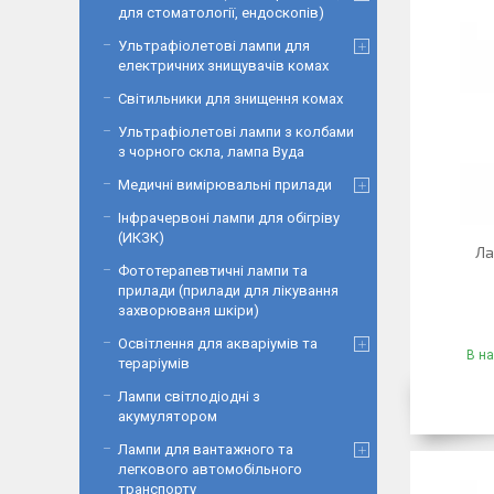
для стоматології, ендоскопів)
Ультрафіолетові лампи для
електричних знищувачів комах
Світильники для знищення комах
Ультрафіолетові лампи з колбами
з чорного скла, лампа Вуда
Медичні вимірювальні прилади
Інфрачервоні лампи для обігріву
(ИКЗК)
Ла
Фототерапевтичні лампи та
прилади (прилади для лікування
захворюваня шкіри)
Освітлення для акваріумів та
В на
тераріумів
Лампи світлодіодні з
акумулятором
Лампи для вантажного та
легкового автомобільного
транспорту