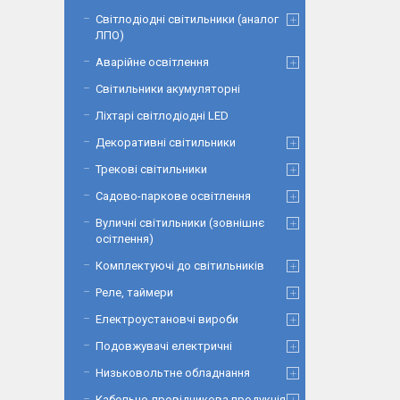
Світлодіодні світильники (аналог
ЛПО)
Аварійне освітлення
Світильники акумуляторні
Ліхтарі світлодіодні LED
Декоративні світильники
Трекові світильники
Садово-паркове освітлення
Вуличні світильники (зовнішнє
осітлення)
Комплектуючі до світильників
Реле, таймери
Електроустановчі вироби
Подовжувачі електричні
Низьковольтне обладнання
Кабельно-провідникова продукція