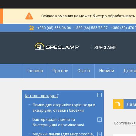
Сейчас компания не может быстро обрабатывать з
+380 (68) 656-06-06
+380 (66) 585-78-07
+380 (50) 470-
SPECLAMP
Головна
Про нас
Статті
Новини
Доста
Каталог продукції
Лам
Лампи для стерилізаторів води в
акваріуми, ставки і басейни
Бактерицидні лампи та
бактерицидні опромінювачі
Медичні лампи (для мікроскопів,