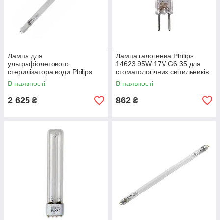
Лампа для
Лампа галогенна Philips
ультрафіолетового
14623 95W 17V G6.35 для
стерилізатора води Philips
стоматологічних світильників
TUV 36 T5 HO 4P-SE UNP/32
В наявності
В наявності
75W
2 625
862
₴
₴