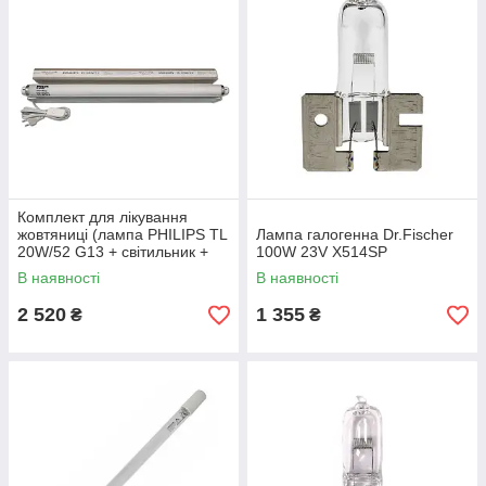
Комплект для лікування
жовтяниці (лампа PHILIPS TL
Лампа галогенна Dr.Fischer
20W/52 G13 + світильник +
100W 23V X514SP
шнур з вимикачем і вилкою)
В наявності
В наявності
2 520
1 355
₴
₴