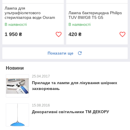
Лампа для
ультрафіолетового
Лампа бактерицидна Philips
стерилізатора води Osram
TUV 8W/G8 T5 G5
HNS L 55W 2G11
В наявності
В наявності
1 950
420
₴
₴
Показати ще
Новини
25.04.2017
Прилади та лампи для лікування шкірних
захворювань
15.08.2016
Декоративні світильники ТМ ДЕКОРУ