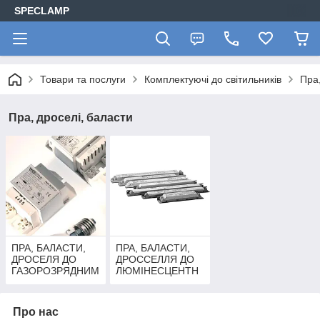
SPECLAMP
Товари та послуги
Комплектуючі до світильників
Пра,
Пра, дроселі, баласти
ПРА, БАЛАСТИ,
ПРА, БАЛАСТИ,
ДРОСЕЛЯ ДО
ДРОССЕЛЛЯ ДО
ГАЗОРОЗРЯДНИМ
ЛЮМІНЕСЦЕНТН
ЛАМПАМ
ИМ ЛАМПАМ (ЛД,
ВИСОКОГО
ЛБ)
ТИСКУ (ДРЛ,
Про нас
ДНаТ, ДРІ)