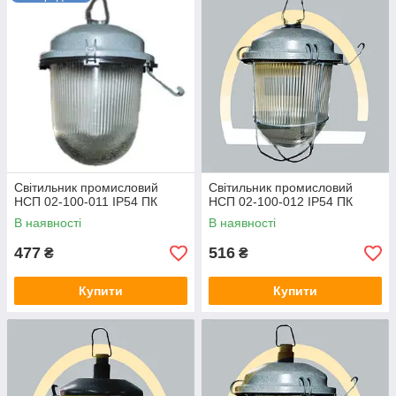
ЛСП
- све
тильник підвісний, джерело світла
компактна люмінесцентна лампа
;
ДСП
- све
тильник підвісний, джерелом світла
виступають світлодіоди;
Світильник промисловий
Світильник промисловий
НСП 02-100-011 IP54 ПК
НСП 02-100-012 IP54 ПК
В наявності
В наявності
477
516
₴
₴
Купити
Купити