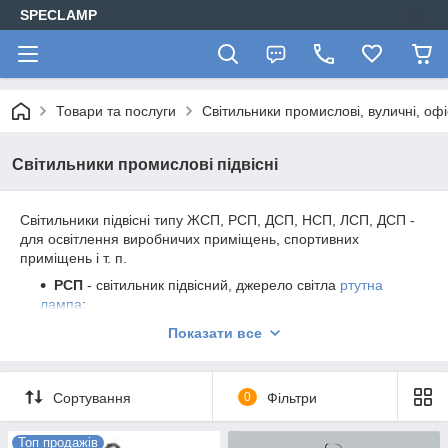
SPECLAMP
Товари та послуги
Світильники промислові, вуличні, офі
Світильники промислові підвісні
Світильники підвісні типу ЖСП, РСП, ДСП, НСП, ЛСП, ДСП -
для освітлення виробничих приміщень, спортивних
приміщень і т. п.
РСП
- світильник підвісний, джерело світла
ртутна
лампа
;
ЖСП
- све
тильник підвісний, джерело світла
натрієва
Показати все
лампа
;
ДСП
- све
тильник підвісний, джерело світла
металлогалогенновая лампа
;
Сортування
0
Фільтри
НСП
- све
тильник підвісний, джерело світла -
лампа
розжарювання
;
Топ продажів