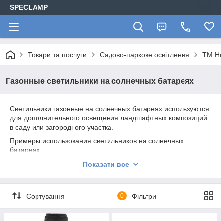
SPECLAMP
Товари та послуги
Садово-паркове освітлення
ТМ Ho
Газонные светильники на солнечных батареях
Светильники газонные на солнечных батареях используются
для дополнительного освещения ландшафтных композиций
в саду или загородного участка.
Примеры использования светильников на солнечных
батареях:
Освещение определенных зон сада и двора, например
Показати все
освещение дорожки к беседке.
Освещение пруда.
Сортування
0
Фільтри
Подсветка декоративных скульптур на участке