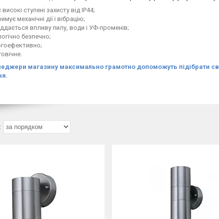
 високі ступені захисту від IP44;
имує механічні дії і вібрацію;
іддається впливу пилу, води і УФ-променів;
огічно безпечно;
ргоефективно;
овічне.
еджери магазину максимально грамотно допоможуть підібрати сві
ня.