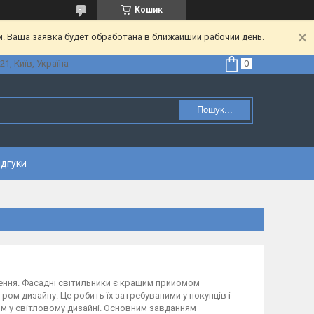
Кошик
. Ваша заявка будет обработана в ближайший рабочий день.
21, Київ, Україна
Пошук...
ідгуки
ення. Фасадні світильники є кращим прийомом
тром дизайну. Це робить їх затребуваними у покупців і
ом у світловому дизайні. Основним завданням