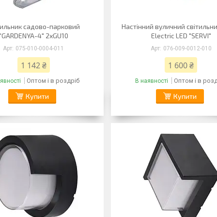
тильник садово-парковий
Настінний вуличний світильни
"GARDENYA-4" 2xGU10
Electric LED "SERVI"
075-010-0004-011
076-009-0012-010
1 142 ₴
1 600 ₴
Оптом і в роздріб
Оптом і в роз
явності
В наявності
Купити
Купити