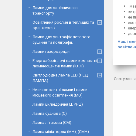
має
Лампи для залізничного
витр
транспорту
не п
Освітлення рослин в теплицях та
екол
оранжереях
ене
довг
Лампи для ультрафіолетового
Наші мен
сушіння та поліграфії.
освітлен
Лампи газорозрядні
Енергозберігаючі лампи компактні
люмінесцентні лампи (КЛЛ)
Світлодіодна лампа LED (ЛЕД
ЛАМПА)
Низьковольтні лампи і лампи
місцевого освітлення (МО)
Лампи циліндричні( Ц, РНЦ)
Лампа суднова (С)
Лампа літакова (СМ)
Лампа мініатюрна (МН), (СМН)