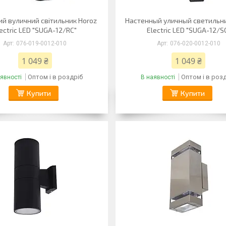
ий вуличний світильник Horoz
Настенный уличный светильни
ectric LED "SUGA-12/RC"
Electric LED "SUGA-12/S
076-019-0012-010
076-020-0012-010
1 049 ₴
1 049 ₴
Оптом і в роздріб
Оптом і в роз
явності
В наявності
Купити
Купити