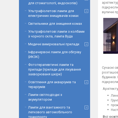
архітекту
для стоматології, ендоскопів)
підкреслю
Ультрафіолетові лампи для
вуличні п
електричних знищувачів комах
Світильники для знищення комах
Ультрафіолетові лампи з колбами
з чорного скла, лампа Вуда
Медичні вимірювальні прилади
Інфрачервоні лампи для обігріву
(ИКЗК)
Фототерапевтичні лампи та
Сучасні с
прилади (прилади для лікування
розташову
захворюваня шкіри)
будинків.
підкресли
Освітлення для акваріумів та
тераріумів
Архітекту
Лампи світлодіодні з
Л
ине
акумулятором
Грун
прож
Лампи для вантажного та
Наст
легкового автомобільного
Всі осві
транспорту