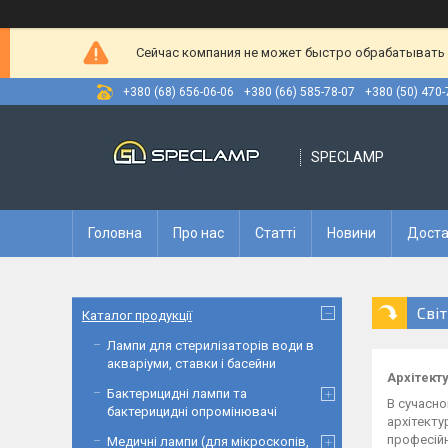
Сейчас компания не может быстро обрабатывать з
+380 (68) 656-06-06
+380 (66) 585-78-07
+380 (50) 470-
SPECLAMP
Головна
Про нас
Статті
Новини
Доста
Сві
Каталог продукції
Лампи для стерилізаторів води в
акваріуми, ставки і басейни
Архітект
Бактерицидні лампи та
В сучасно
бактерицидні опромінювачі
архітекту
професійн
Медичні лампи (для мікроскопів,