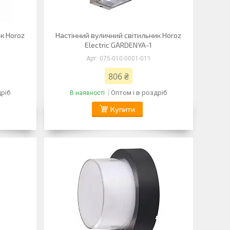
к Horoz
Настінний вуличний світильник Horoz
Electric GARDENYA-1
075-010-0001-011
806 ₴
дріб
Оптом і в роздріб
В наявності
Купити