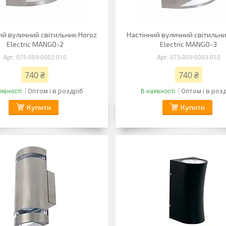
ий вуличний світильник Horoz
Настінний вуличний світильни
Electric MANGO-2
Electric MANGO-3
075-009-0002-010
075-009-0003-010
740 ₴
740 ₴
Оптом і в роздріб
Оптом і в роз
явності
В наявності
Купити
Купити