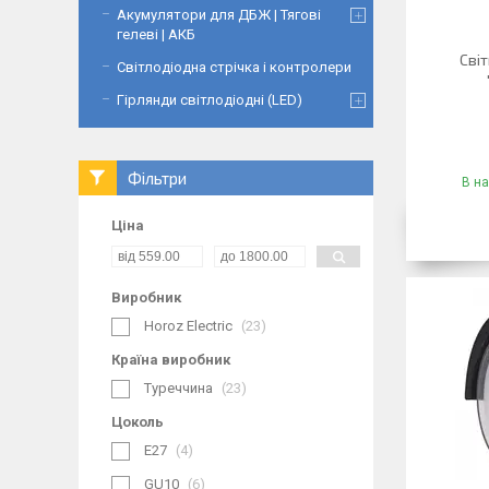
Акумулятори для ДБЖ | Тягові
гелеві | АКБ
Сві
Світлодіодна стрічка і контролери
Гірлянди світлодіодні (LED)
Фільтри
В на
Ціна
Виробник
Horoz Electric
23
Країна виробник
Туреччина
23
Цоколь
E27
4
GU10
6