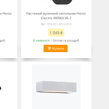
к Horoz
Настінний вуличний світильник Horoz
Electric MONOLYA-1
076-021-0012-010
1 049 ₴
дріб
Оптом і в роздріб
В наявності
Купити