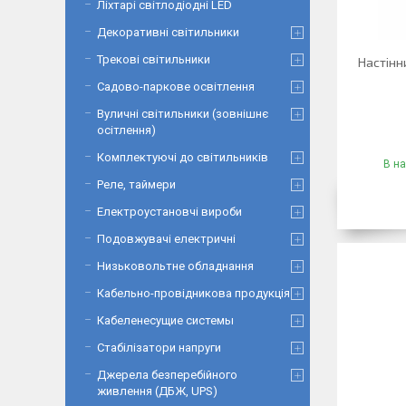
Ліхтарі світлодіодні LED
Декоративні світильники
Трекові світильники
Настінн
Садово-паркове освітлення
Вуличні світильники (зовнішнє
осітлення)
Комплектуючі до світильників
В на
Реле, таймери
Електроустановчі вироби
Подовжувачі електричні
Низьковольтне обладнання
Кабельно-провідникова продукція
Кабеленесущие системы
Стабілізатори напруги
Джерела безперебійного
живлення (ДБЖ, UPS)