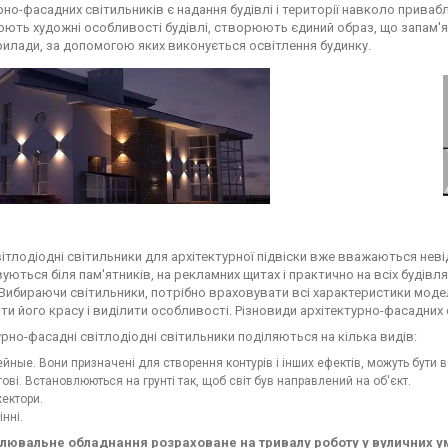
рно-фасадних світильників є надання будівлі і території навколо приваб
ють художні особливості будівлі, створюють єдиний образ, що запам'
рилади, за допомогою яких виконується освітлення будинку.
вітлодіодні світильники для архітектурної підвіски вже вважаються нев
ються біля пам'ятників, на рекламних щитах і практично на всіх будівлях
 Вибираючи світильники, потрібно враховувати всі характеристики модел
ти його красу і виділити особливості. Різновиди архітектурно-фасадних 
рно-фасадні світлодіодні світильники поділяються на кілька видів:
йные. Вони призначені для створення контурів і інших ефектів, можуть бути в
тові. Встановлюються на грунті так, щоб світ був направлений на об'єкт.
ектори.
інні.
тлювальне обладнання розраховане на тривалу роботу у вуличних у