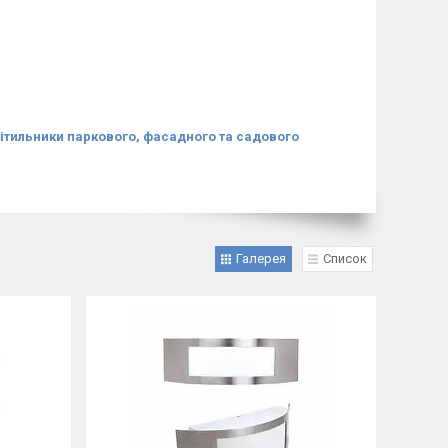
тильники паркового, фасадного та садового
Галерея
Список