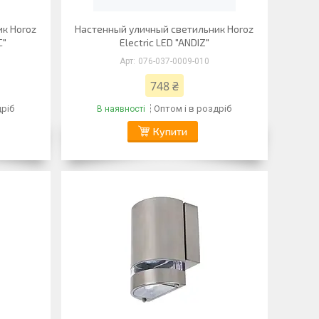
к Horoz
Настенный уличный светильник Horoz
C"
Electric LED "ANDIZ"
076-037-0009-010
748 ₴
дріб
Оптом і в роздріб
В наявності
Купити