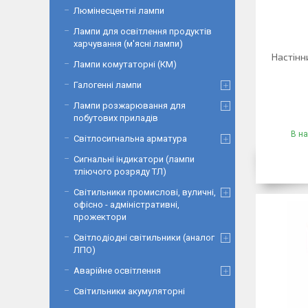
Люмінесцентні лампи
Лампи для освітлення продуктів
харчування (м'ясні лампи)
Настінн
Лампи комутаторні (КМ)
Галогенні лампи
Лампи розжарювання для
побутових приладів
В на
Світлосигнальна арматура
Сигнальні індикатори (лампи
тліючого розряду ТЛ)
Світильники промислові, вуличні,
офісно - адміністративні,
прожектори
Світлодіодні світильники (аналог
ЛПО)
Аварійне освітлення
Світильники акумуляторні