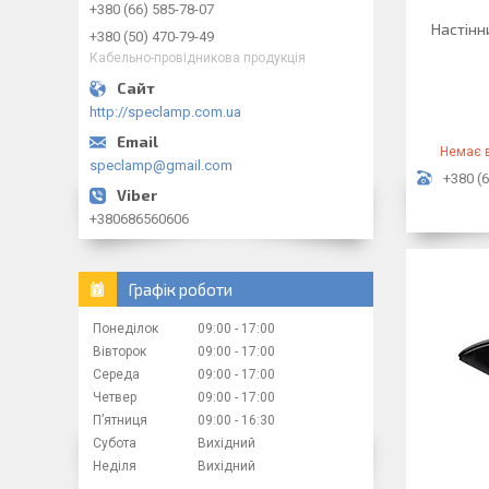
+380 (66) 585-78-07
Настінн
+380 (50) 470-79-49
Кабельно-провідникова продукція
http://speclamp.com.ua
Немає в
speclamp@gmail.com
+380 (6
+380686560606
Графік роботи
Понеділок
09:00
17:00
Вівторок
09:00
17:00
Середа
09:00
17:00
Четвер
09:00
17:00
Пʼятниця
09:00
16:30
Субота
Вихідний
Неділя
Вихідний