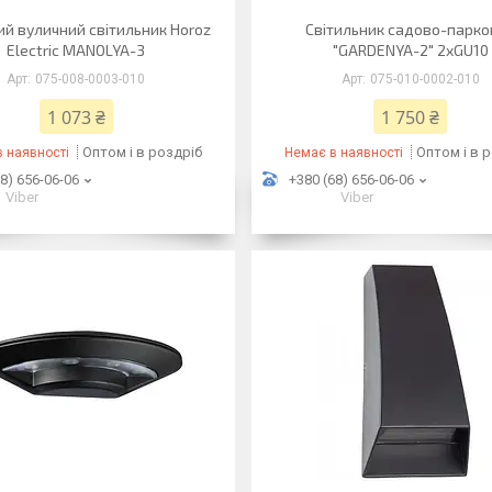
ий вуличний світильник Horoz
Світильник садово-парко
Electric MANOLYA-3
"GARDENYA-2" 2xGU10
075-008-0003-010
075-010-0002-010
1 073 ₴
1 750 ₴
Оптом і в роздріб
Оптом і в 
 наявності
Немає в наявності
8) 656-06-06
+380 (68) 656-06-06
Viber
Viber