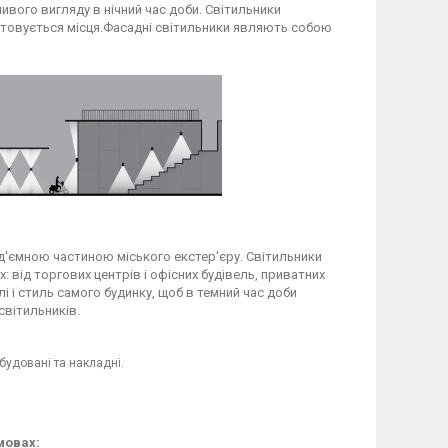
ливого вигляду в нічний час доби. Світильники
ятовується місця.Фасадні світильники являють собою
ід'ємною частиною міського екстер'єру. Світильники
: від торгових центрів і офісних будівель, приватних
і і стиль самого будинку, щоб в темний час доби
світильників.
будовані та накладні.
мовах: