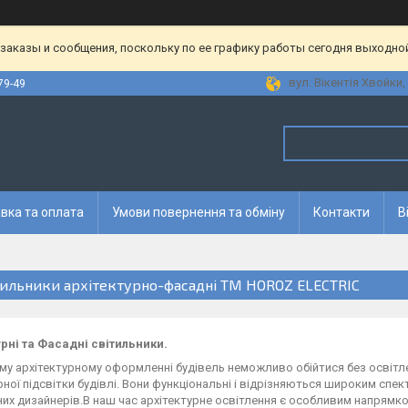
аказы и сообщения, поскольку по ее графику работы сегодня выходной
вул. Вікентія Хвойки, 
79-49
вка та оплата
Умови повернення та обміну
Контакти
В
тильники архітектурно-фасадні ТМ HOROZ ELECTRIC
урні та Фасадні світильники.
му архітектурному оформленні будівель неможливо обійтися без освітл
рної підсвітки будівлі. Вони функціональні і відрізняються широким спек
их дизайнерів.В наш час архітектурне освітлення є особливим напрямк