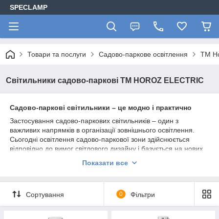
SPECLAMP
Товари та послуги
Садово-паркове освітлення
ТМ Ho
Світильники садово-паркові ТМ HOROZ ELECTRIC
Садово-паркові світильники – це модно і практично
Застосування садово-паркових світильників – один з
важливих напрямків в організації зовнішнього освітлення.
Сьогодні освітлення садово-паркової зони здійснюється
відповідно до вимог світлового дизайну і базується на нових
підходах і тенденції. Це дозволяє створити яскраве або м'яку
Показати все
заспокійливу освітлення, яке розширює або звужує простір,
або надає йому невпізнанний вигляд. Все більше
застосування знаходять світильники для освітлення садів і
Сортування
0
Фільтри
парків. Кожен власник оселі прагне організувати зовнішнє
освітлення таким чином, щоб надати привабливості
ландшафту, розставити акценти на окремих елементах, і в