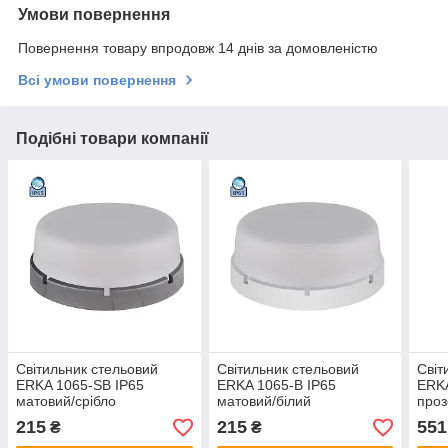
Умови повернення
Повернення товару впродовж 14 днів за домовленістю
Всі умови повернення
Подібні товари компанії
Світильник стельовий
Світильник стельовий
Світ
ERKA 1065-SB IP65
ERKA 1065-B IP65
ERKA
матовий/срібло
матовий/білий
проз
мікр
215
215
551
₴
₴
руху