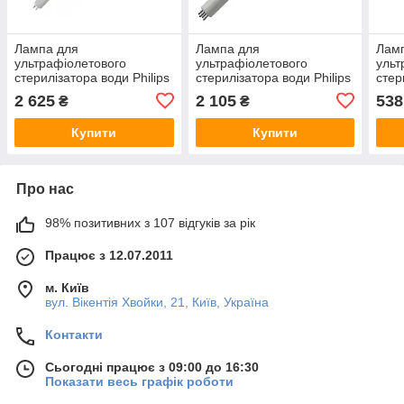
Лампа для
Лампа для
Лам
ультрафіолетового
ультрафіолетового
ульт
стерилізатора води Philips
стерилізатора води Philips
стер
TUV 36 T5 HO 4P-SE
TUV 25W T5 4P-SE
11W
2 625
2 105
538
₴
₴
UNP/32 75W
UNP/32
Купити
Купити
Про нас
98% позитивних з 107 відгуків за рік
Працює з 12.07.2011
м. Київ
вул. Вікентія Хвойки, 21, Київ, Україна
Контакти
Сьогодні працює з 09:00 до 16:30
Показати весь графік роботи