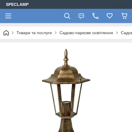
SPECLAMP
Товари та послуги
Садово-паркове освітлення
Садов