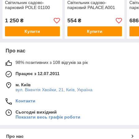
Світильник садово-
Світильник садово-
Світ
парковий POLE 01100
парковий PALACE A001
пар
1 250
554
686
₴
₴
Купити
Купити
Про нас
98% позитивних з 108 відгуків за рік
Працює з 12.07.2011
м. Київ
вул. Вікентія Хвойки, 21, Київ, Україна
Контакти
Сьогодні вихідний
Показати весь графік роботи
Про нас