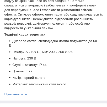
саду у вечірній час несе на собі завдання не тільки
справлятися з темрявою і забезпечувати комфортні умови
для перебування, але і створювати різноманітні світлові
ефекти. Світлове оформлення парку або саду визначається їх
індивідуальністю і необхідністю підкреслити рослинність,
рельєф поверхні, архітектурні елементи або особливо
підкреслити унікальний пейзаж.
Технічні характеристики
Джерело світла: світлодіодна лампа потужністю до 60
Вт
Розміри А х В х С , мм: 200 х 200 х 380
Напруга: 230 В
Ступінь захисту: IP 44
Цоколь: Е 27
Колір: чорний-золото
Матеріал: алюмінієвий сплав/скло
Приховати