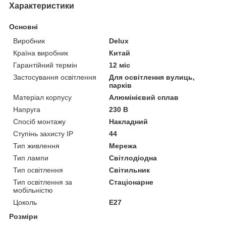
Характеристики
Основні
Виробник
Delux
Країна виробник
Китай
Гарантійний термін
12 міс
Застосування освітлення
Для освітлення вулиць,
парків
Матеріал корпусу
Алюмінієвий сплав
Напруга
230 В
Спосіб монтажу
Накладний
Ступінь захисту IP
44
Тип живлення
Мережа
Тип лампи
Світлодіодна
Тип освітлення
Світильник
Тип освітлення за
Стаціонарне
мобільністю
Цоколь
E27
Розміри