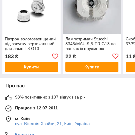
Патрон вологозахищений
Лампотримач Stucchi
Скоб
під засувку вертикальний
3345/MAU-9,5-TR G13 на
37/S
для ламп T8 G13
лапках із пружиною
183
22
11
₴
₴
Купити
Купити
Про нас
98% позитивних з 107 відгуків за рік
Працює з 12.07.2011
м. Київ
вул. Вікентія Хвойки, 21, Київ, Україна
Контакти