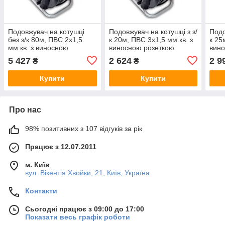
Подовжувач на котушці
Подовжувач на котушці з з/
Подо
без з/к 80м, ПВС 2x1,5
к 20м, ПВС 3x1,5 мм.кв. з
к 25
мм.кв. з виносною
виносною розеткою
вино
розеткою
5 427
2 624
2 9
₴
₴
Купити
Купити
Про нас
98% позитивних з 107 відгуків за рік
Працює з 12.07.2011
м. Київ
вул. Вікентія Хвойки, 21, Київ, Україна
Контакти
Сьогодні працює з 09:00 до 17:00
Показати весь графік роботи