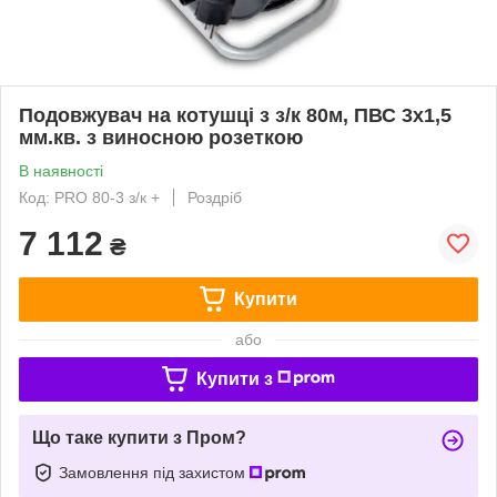
Подовжувач на котушці з з/к 80м, ПВС 3x1,5
мм.кв. з виносною розеткою
В наявності
Код: PRO 80-3 з/к +
Роздріб
7 112
₴
Купити
або
Купити з
Що таке купити з Пром?
Замовлення під захистом