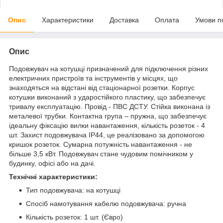
Опис
Характеристики
Доставка
Оплата
Умови п
Опис
Подовжувач на котушці призначений для підключення різних
електричних пристроїв та інструментів у місцях, що
знаходяться на відстані від стаціонарної розетки. Корпус
котушки виконаний з ударостійкого пластику, що забезпечує
тривалу експлуатацію. Провід - ПВС ДСТУ. Стійка виконана із
металевої трубки. Контактна група – пружна, що забезпечує
ідеальну фіксацію вилки навантаження, кількість розеток - 4
шт. Захист подовжувача IP44, це реалізовано за допомогою
кришок розеток. Сумарна потужність навантаження - не
більше 3,5 кВт. Подовжувач стане чудовим помічником у
будинку, офісі або на дачі.
Технічні характеристики:
Тип подовжувача: на котушці
Спосіб намотування кабелю подовжувача: ручна
Кількість розеток: 1 шт. (Євро)