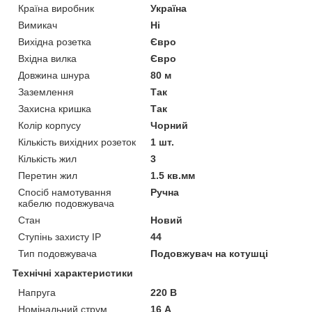
Країна виробник
Україна
Вимикач
Ні
Вихідна розетка
Євро
Вхідна вилка
Євро
Довжина шнура
80 м
Заземлення
Так
Захисна кришка
Так
Колір корпусу
Чорний
Кількість вихідних розеток
1 шт.
Кількість жил
3
Перетин жил
1.5 кв.мм
Спосіб намотування
Ручна
кабелю подовжувача
Стан
Новий
Ступінь захисту IP
44
Тип подовжувача
Подовжувач на котушці
Технічні характеристики
Напруга
220 В
Номінальний струм
16 А