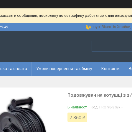
аказы и сообщения, поскольку по ее графику работы сегодня выходной
вул. Вікентія Хвойки, 
79-49
вка та оплата
Умови повернення та обміну
Контакти
В
Подовжувач на котушці з з/
В наявності
Код:
PRO 90-3 з/к +
7 860 ₴