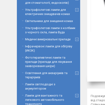
для стоматології, ендоскопів)
Ультрафіолетові лампи для
електричних знищувачів комах
Світильники для знищення комах
Ультрафіолетові лампи з колбами
з чорного скла, лампа Вуда
Медичні вимірювальні прилади
Інфрачервоні лампи для обігріву
(ИКЗК)
Фототерапевтичні лампи та
прилади (прилади для лікування
захворюваня шкіри)
Освітлення для акваріумів та
тераріумів
Лампи світлодіодні з
акумулятором
Лампи для вантажного та
Подовжува
легкового автомобільного
від стаці
транспорту
Стійка ви