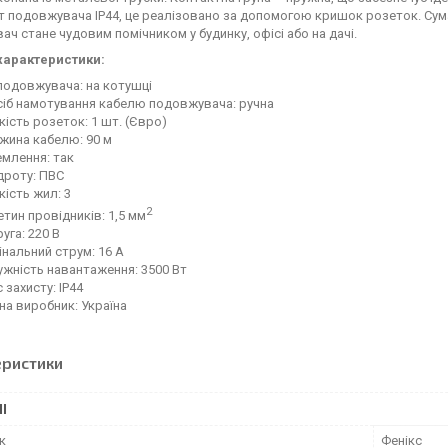
т подовжувача IP44, це реалізовано за допомогою кришок розеток. Сума
ч стане чудовим помічником у будинку, офісі або на дачі.
 характеристики:
подовжувача: на котушці
сіб намотування кабелю подовжувача: ручна
кість розеток: 1 шт. (Євро)
жина кабелю: 90 м
млення: так
дроту: ПВС
кість жил: 3
2
тин провідників: 1,5 мм
уга: 220 В
нальний струм: 16 А
жність навантаження: 3500 Вт
 захисту: IP44
на виробник: Україна
еристики
І
к
Фенікс