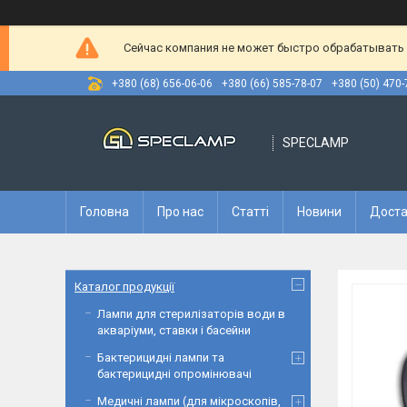
Сейчас компания не может быстро обрабатывать з
+380 (68) 656-06-06
+380 (66) 585-78-07
+380 (50) 470-
SPECLAMP
Головна
Про нас
Статті
Новини
Доста
Каталог продукції
Лампи для стерилізаторів води в
акваріуми, ставки і басейни
Бактерицидні лампи та
бактерицидні опромінювачі
Медичні лампи (для мікроскопів,