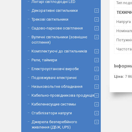
Ліхтарі світлодіодні LED
Тип под
Декоративні світильники
ТЕХНІЧ
Трекові світильники
Напруга
Садово-паркове освітлення
Номінал
Вуличні світильники (зовнішнє
Потужні
осітлення)
Частота
Комплектуючі до світильників
Реле, таймери
Інформ
Електроустановчі вироби
Ціна:
7 86
Подовжувачі електричні
Низьковольтне обладнання
Кабельно-провідникова продукція
Кабеленесущие системы
Стабілізатори напруги
Джерела безперебійного
живлення (ДБЖ, UPS)