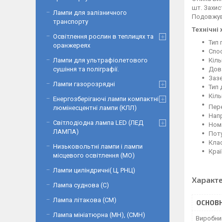
шт. Захис
Лампи для залізничного
Подовжува
транспорту
Технічні
Освітлення рослин в теплицях та
Тип 
оранжереях
Спо
Кіль
Лампи для ультрафіолетового
Дов
сушіння та поліграфії.
Зазе
Лампи газорозрядні
Тип 
Кіль
Енергозберігаючі лампи компактні
Пере
люмінесцентні лампи (КЛЛ)
Напр
Світлодіодна лампа LED (ЛЕД
Номі
ЛАМПА)
Поту
Клас
Низьковольтні лампи і лампи
Краї
місцевого освітлення (МО)
Лампи циліндричні( Ц, РНЦ)
Характ
Лампа суднова (С)
Лампа літакова (СМ)
ОСНОВН
Лампа мініатюрна (МН), (СМН)
Виробни