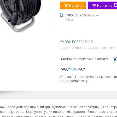
Купити
Купити з
+380 (68) 656-06-06
Viber
повернення товару протягом 14 дн
У компанії підключені електронні п
покидаючи сайту.
ч на котушці призначений для підключення різних електричних пристроїв
онарної розетки. Корпус котушки виконаний з ударостійкого пластику, щ
конана із металевої трубки. Контактна група – пружна, що забезпечує ід