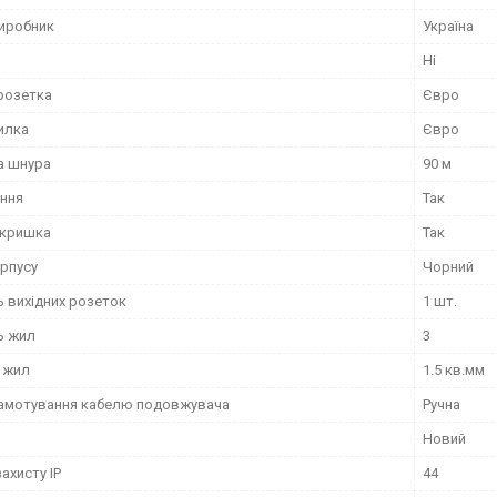
виробник
Україна
Ні
 розетка
Євро
илка
Євро
а шнура
90 м
ння
Так
 кришка
Так
орпусу
Чорний
ь вихідних розеток
1 шт.
ь жил
3
 жил
1.5 кв.мм
намотування кабелю подовжувача
Ручна
Новий
захисту IP
44