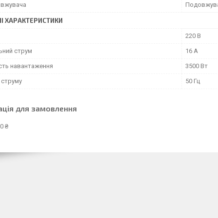
овжувача
Подовжува
НІ ХАРАКТЕРИСТИКИ
220 В
ьний струм
16 А
сть навантаження
3500 Вт
 струму
50 Гц
ація для замовлення
0 ₴