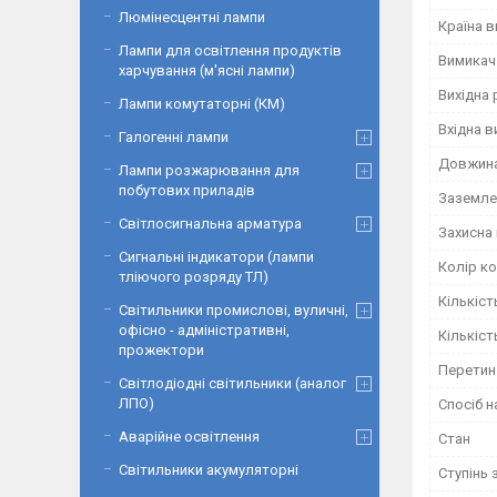
Люмінесцентні лампи
Країна 
Лампи для освітлення продуктів
Вимикач
харчування (м'ясні лампи)
Вихідна
Лампи комутаторні (КМ)
Вхідна в
Галогенні лампи
Довжин
Лампи розжарювання для
побутових приладів
Заземле
Світлосигнальна арматура
Захисна
Сигнальні індикатори (лампи
Колір к
тліючого розряду ТЛ)
Кількіст
Світильники промислові, вуличні,
офісно - адміністративні,
Кількіст
прожектори
Перетин
Світлодіодні світильники (аналог
ЛПО)
Спосіб 
Аварійне освітлення
Стан
Світильники акумуляторні
Ступінь 