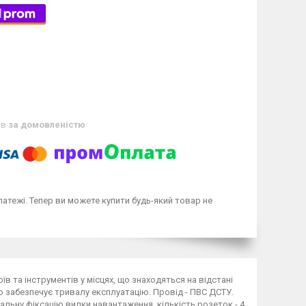
ів
за домовленістю
латежі. Тепер ви можете купити будь-який товар не
 та інструментів у місцях, що знаходяться на відстані
о забезпечує тривалу експлуатацію. Провід - ПВС ДСТУ.
еальну фіксацію вилки навантаження, кількість розеток - 4