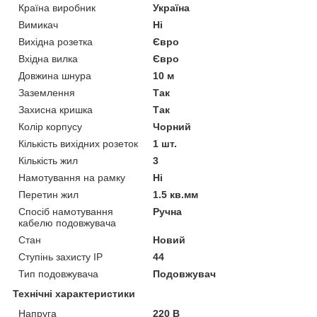
Країна виробник
Україна
Вимикач
Ні
Вихідна розетка
Євро
Вхідна вилка
Євро
Довжина шнура
10 м
Заземлення
Так
Захисна кришка
Так
Колір корпусу
Чорний
Кількість вихідних розеток
1 шт.
Кількість жил
3
Намотування на рамку
Ні
Перетин жил
1.5 кв.мм
Спосіб намотування
Ручна
кабелю подовжувача
Стан
Новий
Ступінь захисту IP
44
Тип подовжувача
Подовжувач
Технічні характеристики
Напруга
220 В