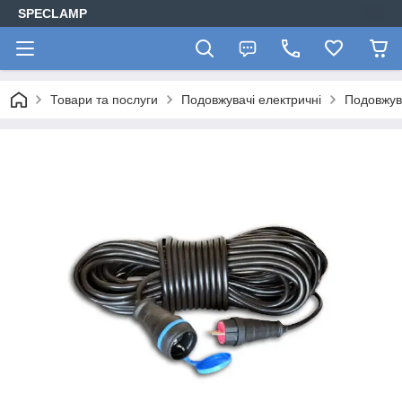
SPECLAMP
Товари та послуги
Подовжувачі електричні
Подовжув