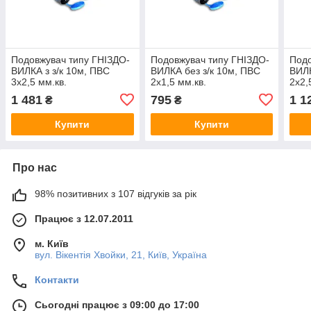
Подовжувач типу ГНІЗДО-
Подовжувач типу ГНІЗДО-
Подо
ВИЛКА з з/к 10м, ПВС
ВИЛКА без з/к 10м, ПВС
ВИЛК
3x2,5 мм.кв.
2x1,5 мм.кв.
2x2,
1 481
795
1 1
₴
₴
Купити
Купити
Про нас
98% позитивних з 107 відгуків за рік
Працює з 12.07.2011
м. Київ
вул. Вікентія Хвойки, 21, Київ, Україна
Контакти
Сьогодні працює з 09:00 до 17:00