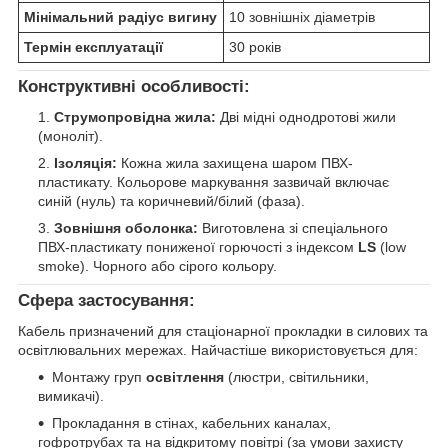
Мінімальний радіус вигину
10 зовнішніх діаметрів
Термін експлуатації
30 років
Конструктивні особливості:
Струмопровідна жила:
Дві мідні однодротові жили
(моноліт).
Ізоляція:
Кожна жила захищена шаром ПВХ-
пластикату. Кольорове маркування зазвичай включає
синій (нуль) та коричневий/білий (фаза).
Зовнішня оболонка:
Виготовлена зі спеціального
ПВХ-пластикату пониженої горючості з індексом
LS
(low
smoke). Чорного або сірого кольору.
Сфера застосування:
Кабель призначений для стаціонарної прокладки в силових та
освітлювальних мережах. Найчастіше використовується для:
Монтажу груп
освітлення
(люстри, світильники,
вимикачі).
Прокладання в стінах, кабельних каналах,
гофротрубах та на відкритому повітрі (за умови захисту