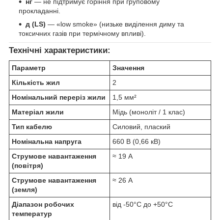
нг
— не підтримує горіння при груповому
прокладанні.
д (LS)
— «low smoke» (низьке виділення диму та
токсичних газів при термічному впливі).
Технічні характеристики:
Параметр
Значення
Кількість жил
2
Номінальний переріз жили
1,5 мм²
Матеріал жили
Мідь (моноліт / 1 клас)
Тип кабелю
Силовий, плаский
Номінальна напруга
660 В (0,66 кВ)
Струмове навантаження
≈ 19 А
(повітря)
Струмове навантаження
≈ 26 А
(земля)
Діапазон робочих
від -50°C до +50°C
температур