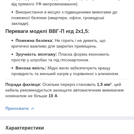
від прямого УФ-випромінювання).
Використання в місцях з підвищеними вимогами до
пожежної безпеки (квартири, офіси, громадські
заклади).
Переваги моделі ВВГ-П нгд 2х1,5:
Пожежна безпека:
Не горить і не димить, що
критично важливо для закритих приміщень.
Зручність монтажу:
Пласка форма економить
простір у штробах та під гіпсокартоном.
Висока якість:
Мідні жили забезпечують кращу
провідність та менший нагрів у порівнянні з алюмінієм.
Порада фахівця:
Оскільки переріз становить
1,5 мм²
, цей
кабель рекомендується захищати автоматичним вимикачем
номіналом не більше
10 А
.
Приховати
Характеристики