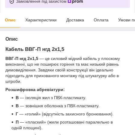
Замовлення під захистом
Опис
Характеристики
Доставка
Оплата
Умови п
Опис
Кабель ВВГ-П нгд 2х1,5
ВВГ-П нгд 2х1,5
— це силовий мідний кабель у плоскому
виконанні, що не поширює горіння та має низький рівень
димовиділення. Завдяки своїй конструкції він ідеально
підходить для прихованого монтажу під штукатурку або в
штроби.
Розшифровка абревіатури:
В
— ізоляція жил з ПВХ-пластикату.
В
— зовнішня оболонка з ПВХ-пластикату.
Г
— «голий» (відсутність захисного бронювання).
П
— «плаский» (жили розташовані паралельно в
одній площині).