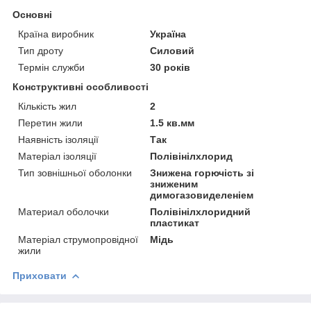
Основні
Країна виробник
Україна
Тип дроту
Силовий
Термін служби
30 років
Конструктивні особливості
Кількість жил
2
Перетин жили
1.5 кв.мм
Наявність ізоляції
Так
Матеріал ізоляції
Полівінілхлорид
Тип зовнішньої оболонки
Знижена горючість зі
зниженим
димогазовиделеніем
Материал оболочки
Полівінілхлоридний
пластикат
Матеріал струмопровідної
Мідь
жили
Приховати