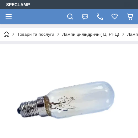
SPECLAMP
Товари та послуги
Лампи циліндричні( Ц, РНЦ)
Ламп