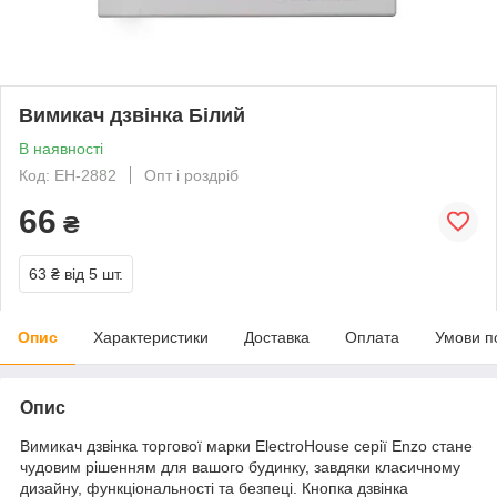
Вимикач дзвінка Білий
В наявності
Код: EH-2882
Опт і роздріб
66
₴
63 ₴
від 5 шт.
Опис
Характеристики
Доставка
Оплата
Умови п
Опис
Вимикач дзвінка торгової марки ElectroHouse серії Enzo стане
чудовим рішенням для вашого будинку, завдяки класичному
дизайну, функціональності та безпеці. Кнопка дзвінка