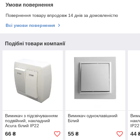
Умови повернення
Повернення товару впродовж 14 днів за домовленістю
Всі умови повернення
Подібні товари компанії
Вимикач з підсвічуванням
Вимикач одноклавішний
Вими
подвійний, накладний
Білий
накл
Acura білий ІР22
IP22
66
55
44
₴
₴