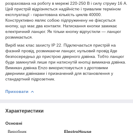
розрахована на роботу в мережі 220-250 В і силу струму 16 А.
Цей пристрій відрізняється надійністю і тривалим терміном
експлуатації - гарантована кількість циклів 40000.
Конструктивно являє собою підпружинену не фіксується
кнопку, що має два контакти. Натискання кнопки замикає
електричний ланцюг. Як тільки кнопку відпустили — ланцюг
розмикається.
Виріб має клас захисту IP 22. Підключається пристрій на
фазний провід, розмикаючи ланцюг, нульовий провід йде
безпосередньо до пристрою дверного дзвінка. Тобто ланцюг
буде замкнутий лише при натиснутій кнопці вимикача дзвінка.
Вимикач дзвінка Enzo використовується з дротовими
дверними дзвінками і призначений для встановлення у
стандартний підрозетник.
Приховати
Характеристики
Основні
Виробник
ElectroHouse