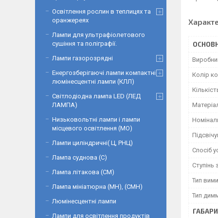
Освітлення рослин в теплицях та
оранжереях
Характ
Лампи для ультрафіолетового
сушіння та поліграфії.
ОСНОВН
Лампи газорозрядні
Виробни
Енергозберігаючі лампи компактні
Колір к
люмінесцентні лампи (КЛЛ)
Кількіст
Світлодіодна лампа LED (ЛЕД
Матеріа
ЛАМПА)
Низьковольтні лампи і лампи
Номінал
місцевого освітлення (МО)
Підсвіч
Лампи циліндричні( Ц, РНЦ)
Спосіб 
Лампа суднова (С)
Ступінь 
Лампа літакова (СМ)
Тип вим
Лампа мініатюрна (МН), (СМН)
Тип дим
Люмінесцентні лампи
ГАБАРИ
Лампи для освітлення продуктів