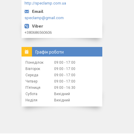
http://speclamp.com.ua
speclamp@gmail.com
+380686560606
Графік роботи
Понеділок
09:00
17:00
Вівторок
09:00
17:00
Середа
09:00
17:00
Четвер
09:00
17:00
Пʼятниця
09:00
16:30
Субота
Вихідний
Неділя
Вихідний