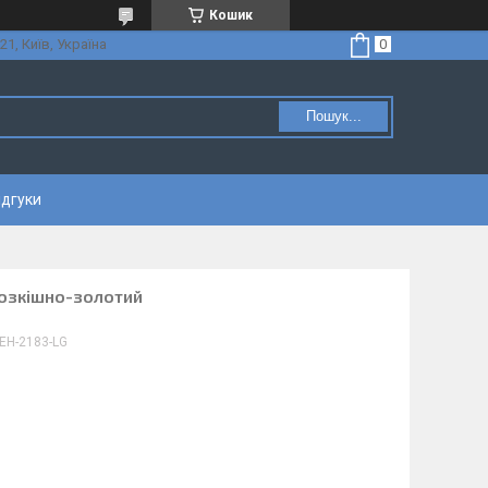
Кошик
21, Київ, Україна
Пошук...
ідгуки
Розкішно-золотий
EH-2183-LG