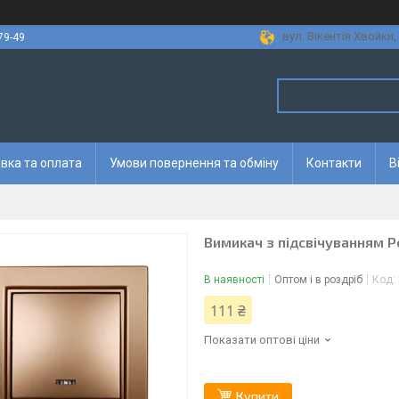
вул. Вікентія Хвойки, 
79-49
вка та оплата
Умови повернення та обміну
Контакти
В
Вимикач з підсвічуванням 
В наявності
Оптом і в роздріб
Код:
111 ₴
Показати оптові ціни
Купити