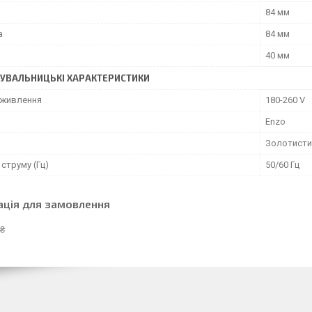
84 мм
а
84 мм
40 мм
УВАЛЬНИЦЬКІ ХАРАКТЕРИСТИКИ
 живлення
180-260 V
Enzo
Золотисти
струму (Гц)
50/60 Гц
ація для замовлення
 ₴