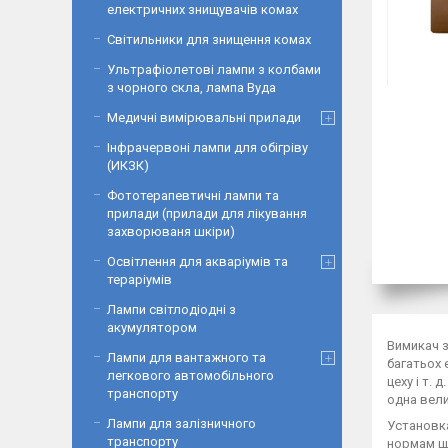
електричних знищувачів комах
Світильники для знищення комах
Ультрафіолетові лампи з колбами
з чорного скла, лампа Вуда
Медичні вимірювальні прилади
Інфрачервоні лампи для обігріву
(ИКЗК)
Фототерапевтичні лампи та
прилади (прилади для лікування
захворюваня шкіри)
Освітлення для акваріумів та
тераріумів
Лампи світлодіодні з
акумулятором
Вимикач з
Лампи для вантажного та
багатьох 
легкового автомобільного
цеху і т.
транспорту
одна вели
Лампи для залізничного
Установка
транспорту
нормам що