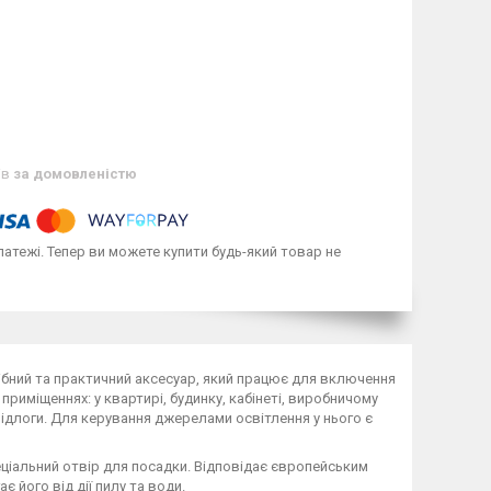
ів
за домовленістю
латежі. Тепер ви можете купити будь-який товар не
рібний та практичний аксесуар, який працює для включення
иміщеннях: у квартирі, будинку, кабінеті, виробничому
д підлоги. Для керування джерелами освітлення у нього є
ціальний отвір для посадки. Відповідає європейським
є його від дії пилу та води.