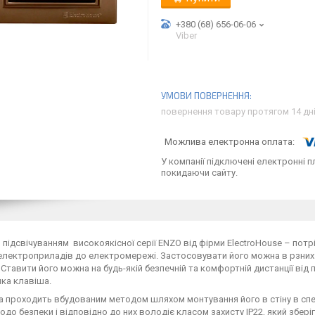
+380 (68) 656-06-06
Viber
повернення товару протягом 14 дн
У компанії підключені електронні п
покидаючи сайту.
 підсвічуванням високоякісної серії ENZO від фірми ElectroHouse – пот
електроприладів до електромережі. Застосовувати його можна в рзних пр
 д. Ставити його можна на будь-якій безпечній та комфортній дистанції ві
ка клавіша.
 проходить вбудованим методом шляхом монтування його в стіну в спе
до безпеки і відповідно до них володіє класом захисту IP22, який зберіга