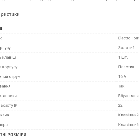
еристики
І
к
ElectroHou
орпусу
Золотий
ь клавіш
1 шт.
л корпусу
Пластик
ьний струм
16 А
ування
Так
установки
Вбудовани
захисту IP
22
икача
Клавішний
мера
Клавішний
ТНІ РОЗМІРИ