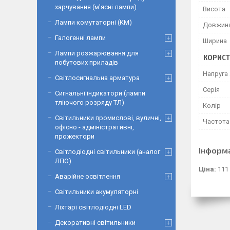
харчування (м'ясні лампи)
Висота
Лампи комутаторні (КМ)
Довжин
Галогенні лампи
Ширина
Лампи розжарювання для
КОРИСТ
побутових приладів
Напруга
Світлосигнальна арматура
Серія
Сигнальні індикатори (лампи
тліючого розряду ТЛ)
Колір
Світильники промислові, вуличні,
Частота 
офісно - адміністративні,
прожектори
Інформ
Світлодіодні світильники (аналог
ЛПО)
Ціна:
111
Аварійне освітлення
Світильники акумуляторні
Ліхтарі світлодіодні LED
Декоративні світильники