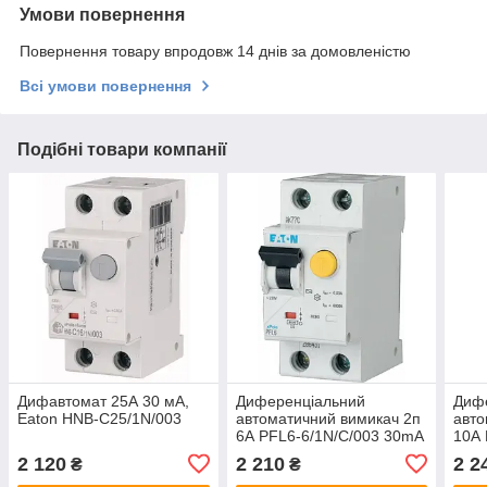
Умови повернення
Повернення товару впродовж 14 днів за домовленістю
Всі умови повернення
Подібні товари компанії
Дифавтомат 25А 30 мА,
Диференціальний
Диф
Eaton HNB-C25/1N/003
автоматичний вимикач 2п
авто
6А PFL6-6/1N/C/003 30mA
10А 
Eaton
30m
2 120
2 210
2 2
₴
₴