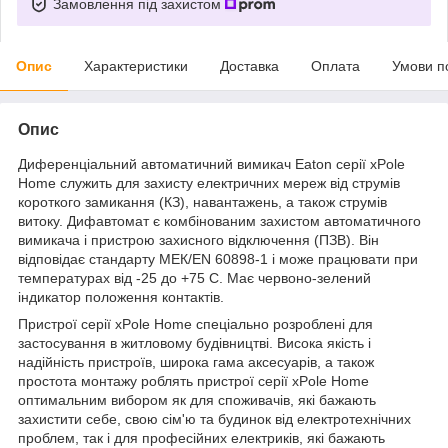
Замовлення під захистом
Опис
Характеристики
Доставка
Оплата
Умови п
Опис
Диференціальний автоматичний вимикач Eaton серії xPole
Home служить для захисту електричних мереж від струмів
короткого замикання (КЗ), навантажень, а також струмів
витоку. Дифавтомат є комбінованим захистом автоматичного
вимикача і пристрою захисного відключення (ПЗВ). Він
відповідає стандарту МЕК/EN 60898-1 і може працювати при
температурах від -25 до +75 С. Має червоно-зелений
індикатор положення контактів.
Пристрої серії xPole Home спеціально розроблені для
застосування в житловому будівництві. Висока якість і
надійність пристроїв, широка гама аксесуарів, а також
простота монтажу роблять пристрої серії xPole Home
оптимальним вибором як для споживачів, які бажають
захистити себе, свою сім'ю та будинок від електротехнічних
проблем, так і для професійних електриків, які бажають