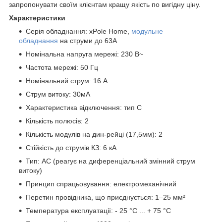
запропонувати своїм клієнтам кращу якість по вигідну ціну.
Характеристики
Серія обладнання: xPole Home,
модульне
обладнання
на струми до 63А
Номінальна напруга мережі: 230 В~
Частота мережі: 50 Гц
Номінальний струм: 16 А
Струм витоку: 30мА
Характеристика відключення: тип C
Кількість полюсів: 2
Кількість модулів на дин-рейці (17,5мм): 2
Стійкість до струмів КЗ: 6 кА
Тип: АС (реагує на диференціальний змінний струм
витоку)
Принцип спрацьовування: електромеханічний
Перетин провідника, що приєднується: 1–25 мм²
Температура експлуатації: - 25 °С ... + 75 °С