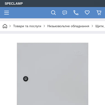
SPECLAMP
Товари та послуги
Низьковольтне обладнання
Щити,