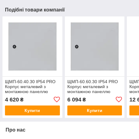
Подібні товари компанії
ЩМП-60.40.30 IP54 PRO
ЩМП-60.60.30 IP54 PRO
ЩМП
Корпус металевий з
Корпус металевий з
Корп
монтажною панеллю
монтажною панеллю
мон
600x400x300
600x600x300
100
4 620
6 094
12 
₴
₴
Купити
Купити
Про нас