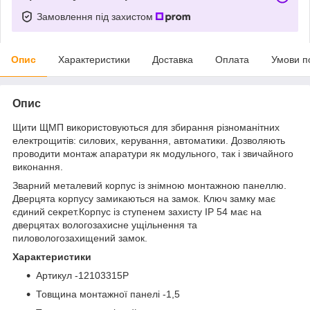
Замовлення під захистом
Опис
Характеристики
Доставка
Оплата
Умови п
Опис
Щити ЩМП використовуються для збирання різноманітних
електрощитів: силових, керування, автоматики. Дозволяють
проводити монтаж апаратури як модульного, так і звичайного
виконання.
Зварний металевий корпус із знімною монтажною панеллю.
Дверцята корпусу замикаються на замок. Ключ замку має
єдиний секрет.Корпус із ступенем захисту IP 54 має на
дверцятах вологозахисне ущільнення та
пиловологозахищений замок.
Характеристики
Артикул -12103315Р
Товщина монтажної панелі -1,5