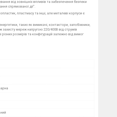
ання від зовнішніх впливів та забезпечення безпеки
ня спрямованої дії".
пластик, пластмасу та інші, але металеві корпуси є
ергетики, таких як вимикачі, контактори, запобіжники,
кож захисту мереж напругою 220/400В від струмів
різних розмірів та конфігурацій залежно від вимог
варна
ьний