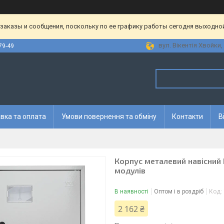
аказы и сообщения, поскольку по ее графику работы сегодня выходной
вул. Вікентія Хвойки, 
79-49
вка та оплата
Умови повернення та обміну
Контакти
В
Корпус металевий навісний 
модулів
В наявності
Оптом і в роздріб
Код:
2 162 ₴