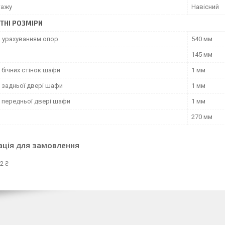
тажу
Навісний
ТНІ РОЗМІРИ
з урахуванням опор
540 мм
145 мм
 бічних стінок шафи
1 мм
 задньої двері шафи
1 мм
 передньої двері шафи
1 мм
270 мм
ація для замовлення
2 ₴