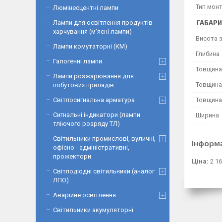
Тип мон
Люмінесцентні лампи
ГАБАРИ
Лампи для освітлення продуктів
харчування (м'ясні лампи)
Висота 
Лампи комутаторні (КМ)
Глибина
Галогенні лампи
Товщина
Лампи розжарювання для
Товщина
побутових приладів
Товщина
Світлосигнальна арматура
Сигнальні індикатори (лампи
Ширина
тліючого розряду ТЛ)
Світильники промислові, вуличні,
Інформ
офісно - адміністративні,
прожектори
Ціна:
2 16
Світлодіодні світильники (аналог
ЛПО)
Аварійне освітлення
Світильники акумуляторні