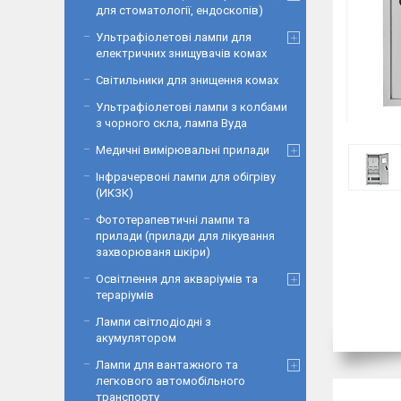
для стоматології, ендоскопів)
Ультрафіолетові лампи для
електричних знищувачів комах
Світильники для знищення комах
Ультрафіолетові лампи з колбами
з чорного скла, лампа Вуда
Медичні вимірювальні прилади
Інфрачервоні лампи для обігріву
(ИКЗК)
Фототерапевтичні лампи та
прилади (прилади для лікування
захворюваня шкіри)
Освітлення для акваріумів та
тераріумів
Лампи світлодіодні з
акумулятором
Лампи для вантажного та
легкового автомобільного
транспорту