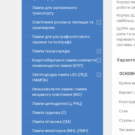
Корпус ме
роботи с
Лампи для залізничного
транспорту
Корпус ЩО
найбільш 
Освітлення рослин в теплицях та
оранжереях
ЩОРН част
реле та і
Лампи для ультрафіолетового
переванта
сушіння та поліграфії.
системи, 
Лампи газорозрядні
Характ
Енергозберігаючі лампи компактні
люмінесцентні лампи (КЛЛ)
ОСНОВН
Світлодіодна лампа LED (ЛЕД
ЛАМПА)
Країна 
Низьковольтні лампи і лампи
Варіант
місцевого освітлення (МО)
Констру
Лампи циліндричні( Ц, РНЦ)
Стан
Лампа суднова (С)
Ступінь 
Лампа літакова (СМ)
Тип вик
Лампа мініатюрна (МН), (СМН)