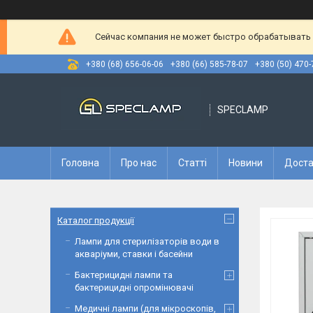
Сейчас компания не может быстро обрабатывать з
+380 (68) 656-06-06
+380 (66) 585-78-07
+380 (50) 470-
SPECLAMP
Головна
Про нас
Статті
Новини
Доста
Каталог продукції
Лампи для стерилізаторів води в
акваріуми, ставки і басейни
Бактерицидні лампи та
бактерицидні опромінювачі
Медичні лампи (для мікроскопів,