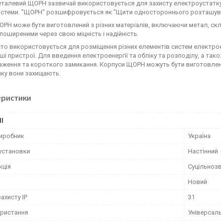
талевий ЩОРН зазвичай використовується для захисту електроустаткув
истеми. "ЩОРН" розшифровується як "Щити одностороннього розташуван
РН може бути виготовлений з різних матеріалів, включаючи метал, скло
поширеними через свою міцність і надійність.
о використовується для розміщення різних елементів систем електроен
нші пристрої. Для введення електроенергії та обліку та розподілу, а та
ження та короткого замикання. Корпуси ЩОРН можуть бути виготовлені 
яку вони захищають.
еристики
І
виробник
Україна
 установки
Настінний
кція
Суцільноз
Новий
захисту IP
31
ористання
Універсал