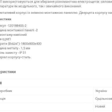
 використовуються для збирання різноманітних електрощитів: силови
аратури як модульного, так і звичайного виконання.
металевий корпус із знімною монтажною панеллю. Дверцята корпусу зам
истики
кул -12018840S-2
ина монтажної панелі -2
монтажу-навісний
ія-ЩМП
рити (ВхШхГ)-1800х800х400
ина металу - 1,5 мм
інь захисту - IP 31
ріал корпусу-сталь.
еристики
І
виробник
Україна
кція
Суцільноз
Новий