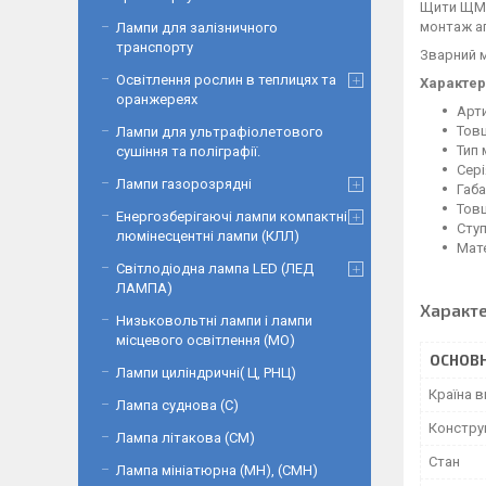
Щити ЩМП
монтаж ап
Лампи для залізничного
транспорту
Зварний 
Освітлення рослин в теплицях та
Характер
оранжереях
Арти
Товщ
Лампи для ультрафіолетового
Тип 
сушіння та поліграфії.
Сер
Лампи газорозрядні
Габа
Товщ
Енергозберігаючі лампи компактні
Ступ
люмінесцентні лампи (КЛЛ)
Мате
Світлодіодна лампа LED (ЛЕД
ЛАМПА)
Характ
Низьковольтні лампи і лампи
місцевого освітлення (МО)
ОСНОВН
Лампи циліндричні( Ц, РНЦ)
Країна 
Лампа суднова (С)
Констру
Лампа літакова (СМ)
Стан
Лампа мініатюрна (МН), (СМН)