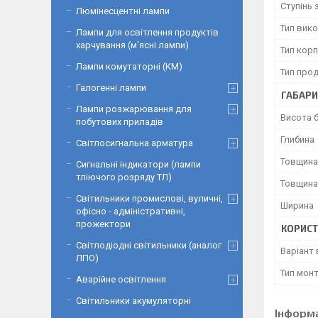
Ступінь 
Люмінесцентні лампи
Тип вик
Лампи для освітлення продуктів
харчування (м'ясні лампи)
Тип корп
Лампи комутаторні (КМ)
Тип прод
Галогенні лампи
ГАБАРИ
Лампи розжарювання для
Висота 
побутових приладів
Глибина
Світлосигнальна арматура
Товщина
Сигнальні індикатори (лампи
тліючого розряду ТЛ)
Товщина
Світильники промислові, вуличні,
Ширина
офісно - адміністративні,
прожектори
КОРИСТ
Світлодіодні світильники (аналог
Варіант
ЛПО)
Тип мон
Аварійне освітлення
Світильники акумуляторні
Інформ