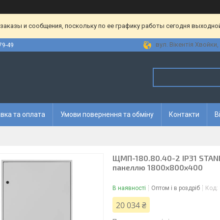
аказы и сообщения, поскольку по ее графику работы сегодня выходной
вул. Вікентія Хвойки, 
79-49
вка та оплата
Умови повернення та обміну
Контакти
В
ЩМП-180.80.40-2 IP31 STA
панеллю 1800х800х400
В наявності
Оптом і в роздріб
Код:
20 034 ₴