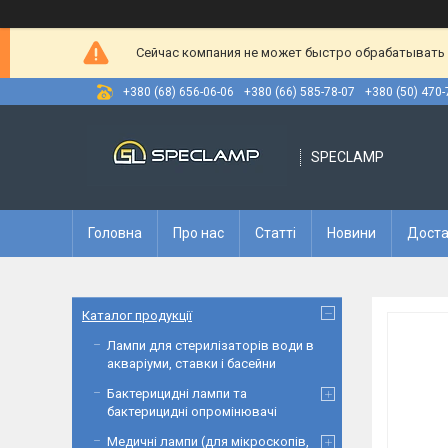
Сейчас компания не может быстро обрабатывать з
+380 (68) 656-06-06
+380 (66) 585-78-07
+380 (50) 470-
SPECLAMP
Головна
Про нас
Статті
Новини
Доста
Каталог продукції
Лампи для стерилізаторів води в
акваріуми, ставки і басейни
Бактерицидні лампи та
бактерицидні опромінювачі
Медичні лампи (для мікроскопів,