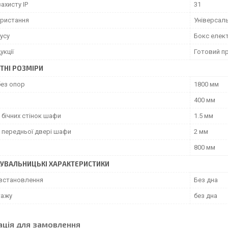
захисту IP
31
ористання
Універсал
усу
Бокс елек
укції
Готовий п
ТНІ РОЗМІРИ
без опор
1800 мм
400 мм
 бічних стінок шафи
1.5 мм
 передньої двері шафи
2 мм
800 мм
УВАЛЬНИЦЬКІ ХАРАКТЕРИСТИКИ
 встановлення
Без дна
тажу
без дна
ація для замовлення