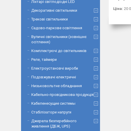
Ліхтарі світлодіодні LED
Ціна:
20 0
Декоративні світильники
Трекові світильники
Садово-паркове освітлення
Вуличні світильники (зовнішнє
осітлення)
Комплектуючі до світильників
Реле, таймери
Електроустановчі вироби
Подовжувачі електричні
Низьковольтне обладнання
Кабельно-провідникова продукція
Кабеленесущие системы
Стабілізатори напруги
Джерела безперебійного
живлення (ДБЖ, UPS)