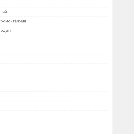
ьний
тромонтажний
родукт