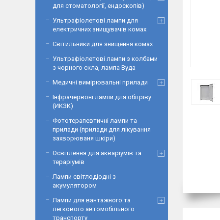
для стоматології, ендоскопів)
Ультрафіолетові лампи для
електричних знищувачів комах
Світильники для знищення комах
Ультрафіолетові лампи з колбами
з чорного скла, лампа Вуда
Медичні вимірювальні прилади
Інфрачервоні лампи для обігріву
(ИКЗК)
Фототерапевтичні лампи та
прилади (прилади для лікування
захворюваня шкіри)
Освітлення для акваріумів та
тераріумів
Лампи світлодіодні з
акумулятором
Лампи для вантажного та
легкового автомобільного
транспорту