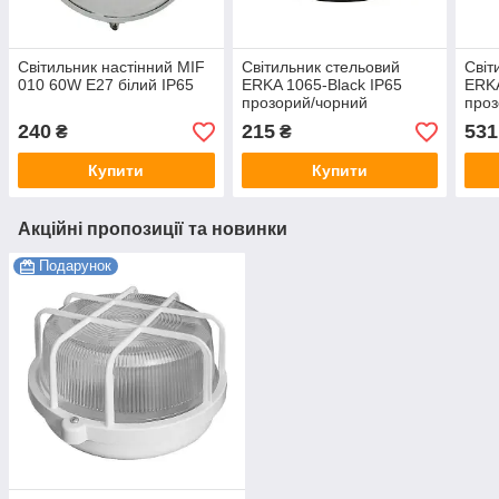
Світильник настінний MIF
Світильник стельовий
Світ
010 60W E27 білий IP65
ERKA 1065-Black IP65
ERKA
прозорий/чорний
проз
мікр
240
215
531
₴
₴
руху
Купити
Купити
Акційні пропозиції та новинки
Подарунок