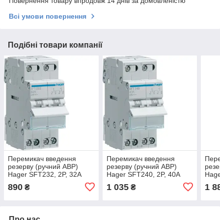
Повернення товару впродовж 14 днів за домовленістю
Всі умови повернення
Подібні товари компанії
Перемикач введення
Перемикач введення
Пер
резерву (ручний АВР)
резерву (ручний АВР)
резе
Hager SFT232, 2P, 32А
Hager SFT240, 2P, 40А
Hage
890
1 035
1 8
₴
₴
Про нас