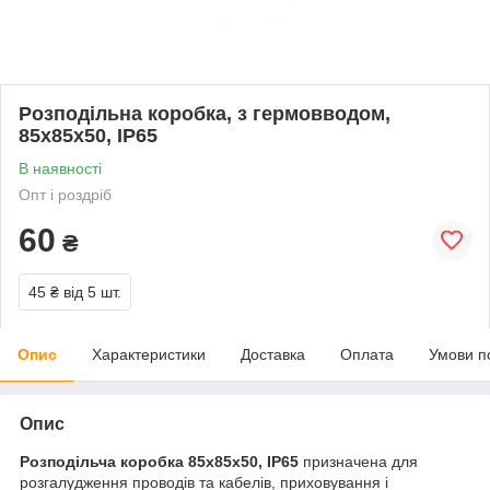
Розподільна коробка, з гермовводом,
85х85х50, ІР65
В наявності
Опт і роздріб
60
₴
45 ₴
від 5 шт.
Опис
Характеристики
Доставка
Оплата
Умови п
Опис
Розподільча коробка 85х85х50, ІР65
призначена для
розгалудження проводів та кабелів, приховування і