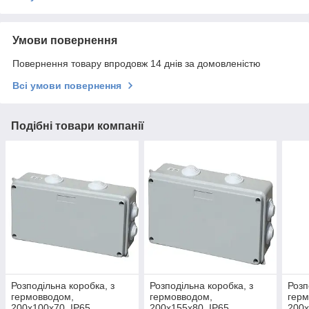
Умови повернення
Повернення товару впродовж 14 днів за домовленістю
Всі умови повернення
Подібні товари компанії
Розподільна коробка, з
Розподільна коробка, з
Розп
гермовводом,
гермовводом,
герм
200х100х70, ІР65
200х155х80, ІР65
200х