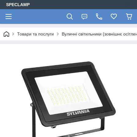
SPECLAMP
Товари та послуги
Вуличні світильники (зовнішнє осітле