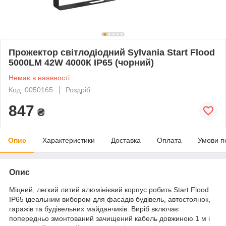
Прожектор світлодіодний Sylvania Start Flood
5000LM 42W 4000К IP65 (чорний)
Немає в наявності
Код: 0050165
Роздріб
847
₴
Опис
Характеристики
Доставка
Оплата
Умови п
Опис
Міцний, легкий литий алюмінієвий корпус робить Start Flood
IP65 ідеальним вибором для фасадів будівель, автостоянок,
гаражів та будівельних майданчиків. Виріб включає
попередньо змонтований зачищений кабель довжиною 1 м і