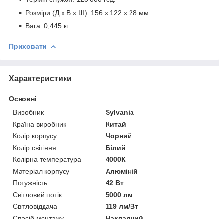
Розміри (Д x В x Ш): 156 х 122 x 28 мм
Вага: 0,445 кг
Приховати
Характеристики
Основні
Виробник
Sylvania
Країна виробник
Китай
Колір корпусу
Чорний
Колір світіння
Білий
Колірна температура
4000К
Матеріал корпусу
Алюміній
Потужність
42 Вт
Світловий потік
5000 лм
Світловіддача
119 лм/Вт
Спосіб монтажу
Накладний