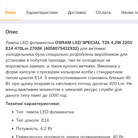
Опис
Характеристики
Доставка
Оплата
Умови п
Опис
Лампа LED філаментна
OSRAM LED SPECIAL T26 4,2W 220V
E14 470Lm 2700K (4058075432932)
для витяжки/
холодильника була спеціально розроблена виробником для
установки в побутові прилади, такі як холодильні чи
морозильні камери, а також кухонні витяжки. Виконана у
формі капсули з прозорим кольором колби і стандартним
типом цоколя Е14. Її енергоспоживання становить близько 40
Вт, при цьому яскравість світлового потоку досягає 420 Lm. Не
менш важливим моментом є чималий ресурс служби для
даного типу ламп до 1000 год.
Технічні характеристики:
Тип: лампа LED філаментна
Тип цоколя: E14
Потужність: 4,2 Вт
Еквівалентна потужність лампи розжарювання: 40 Вт