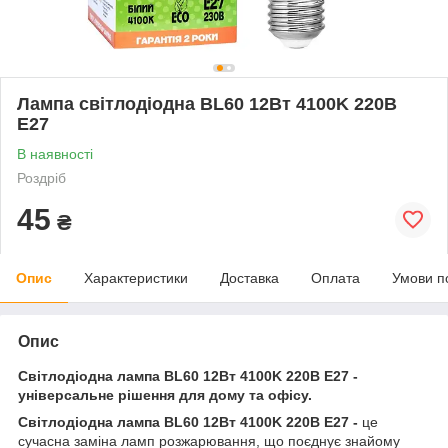
Лампа світлодіодна BL60 12Вт 4100K 220В
E27
В наявності
Роздріб
45
₴
Опис
Характеристики
Доставка
Оплата
Умови п
Опис
Світлодіодна лампа BL60 12Вт 4100K 220В E27
-
універсальне рішення для дому та офісу.
Світлодіодна лампа BL60 12Вт 4100K 220В E27 -
це
сучасна заміна ламп розжарювання, що поєднує знайому