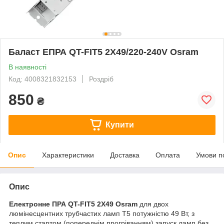
Баласт ЕПРА QT-FIT5 2X49/220-240V Osram
В наявності
Код: 4008321832153
Роздріб
850
₴
Купити
Опис
Характеристики
Доставка
Оплата
Умови п
Опис
Електронне ПРА QT-FIT5 2X49 Osram
для двох
люмінесцентних трубчастих ламп Т5 потужністю 49 Вт, з
теплим стартом (попереднім прогріванням) запуск ламп без