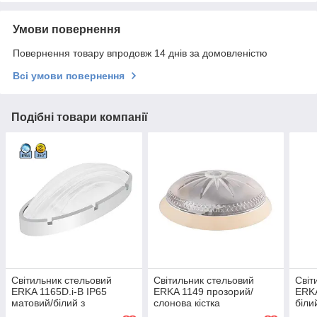
Умови повернення
Повернення товару впродовж 14 днів за домовленістю
Всі умови повернення
Подібні товари компанії
Світильник стельовий
Світильник стельовий
Світ
ERKA 1165D.i-B IP65
ERKA 1149 прозорий/
ERKA
матовий/білий з
слонова кістка
біли
мікрохвильовим датчиком