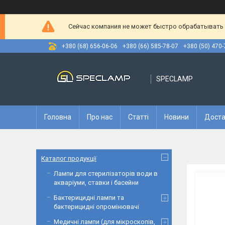
Сейчас компания не может быстро обрабатывать з
+380 (68) 656-06-06
+380 (66) 585-78-07
+380 (50) 470-
SPECLAMP
Головна
Про нас
Статті
Новини
Доста
Каталог продукції
Лампи для стерилізаторів води в
акваріуми, ставки і басейни
Бактерицидні лампи та
бактерицидні опромінювачі
Медичні лампи (для мікроскопів,