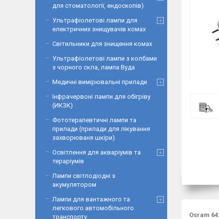
для стоматології, ендоскопів)
Ультрафіолетові лампи для
електричних знищувачів комах
Світильники для знищення комах
Ультрафіолетові лампи з колбами
з чорного скла, лампа Вуда
Медичні вимірювальні прилади
Інфрачервоні лампи для обігріву
(ИКЗК)
Фототерапевтичні лампи та
прилади (прилади для лікування
захворюваня шкіри)
Освітлення для акваріумів та
тераріумів
Лампи світлодіодні з
акумулятором
Лампи для вантажного та
легкового автомобільного
Osram 64
транспорту