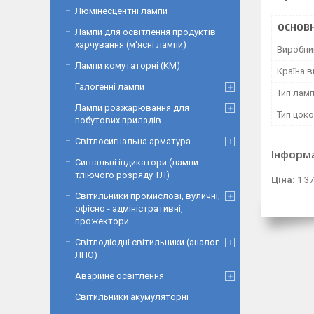
Люмінесцентні лампи
ОСНОВН
Лампи для освітлення продуктів
харчування (м'ясні лампи)
Виробни
Лампи комутаторні (КМ)
Країна 
Галогенні лампи
Тип лам
Лампи розжарювання для
Тип цок
побутових приладів
Світлосигнальна арматура
Інформ
Сигнальні індикатори (лампи
тліючого розряду ТЛ)
Ціна:
1 37
Світильники промислові, вуличні,
офісно - адміністративні,
прожектори
Світлодіодні світильники (аналог
ЛПО)
Аварійне освітлення
Світильники акумуляторні