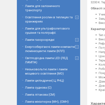
3200 K. Те
Лампи для залізничного
Області 
транспорту
У ме
Освітлення рослин в теплицях та
Завд
оранжереях
Вико
Лампи для ультрафіолетового
Характер
сушіння та поліграфії.
Тип 
Вик
Лампи газорозрядні
Реф
Енергозберігаючі лампи компактні
Поту
люмінесцентні лампи (КЛЛ)
Напр
Цок
Світлодіодна лампа LED (ЛЕД
Терм
ЛАМПА)
Колі
Роб
Низьковольтні лампи і лампи
Пок
місцевого освітлення (МО)
Можл
Лампи циліндричні( Ц, РНЦ)
Діам
Дов
Лампа суднова (С)
Краї
Лампа літакова (СМ)
Лампа мініатюрна (МН), (СМН)
Характ