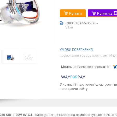
Купити
Купити з
+380 (68) 656-06-06
Viber
повернення товару протягом 14 дн
У компанії підключені електронні п
покидаючи сайту.
255 MR11 20W 8V G4
- одноцокольна галогенна лампа потужністю 20 Вт з