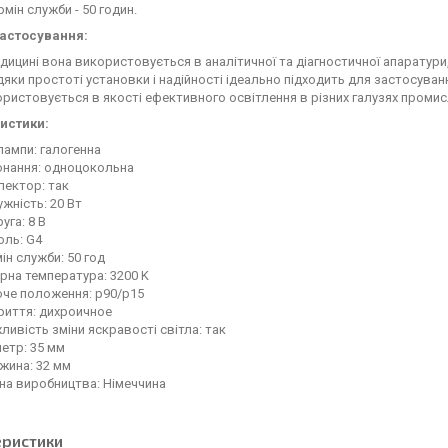
рмін служби - 50 годин.
застосування:
дицині вона використовується в аналітичної та діагностичної апаратури, 
яки простоті установки і надійності ідеально підходить для застосуванн
ристовується в якості ефективного освітлення в різних галузях промис
истики:
лампи: галогенна
онання: одноцокольна
лектор: так
жність: 20 Вт
уга: 8 В
оль: G4
ін служби: 50 год
рна температура: 3200 K
оче положення: p90/p15
риття: дихроичное
ивість зміни яскравості світла: так
етр: 35 мм
жина: 32 мм
на виробництва: Німеччина
еристики