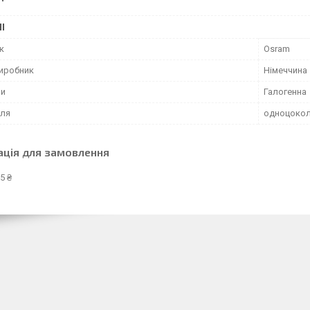
І
к
Osram
виробник
Німеччина
пи
Галогенна
оля
одноцоко
ація для замовлення
5 ₴