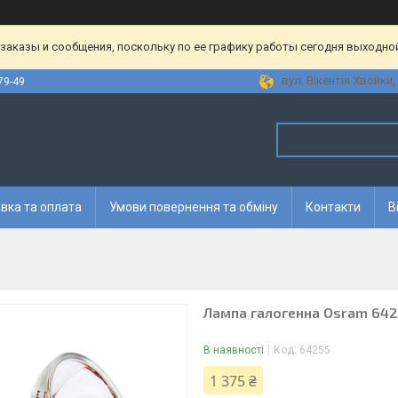
аказы и сообщения, поскольку по ее графику работы сегодня выходной
вул. Вікентія Хвойки, 
79-49
вка та оплата
Умови повернення та обміну
Контакти
В
Лампа галогенна Osram 642
В наявності
Код:
64255
1 375 ₴