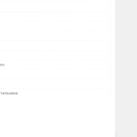
кло
ітильники