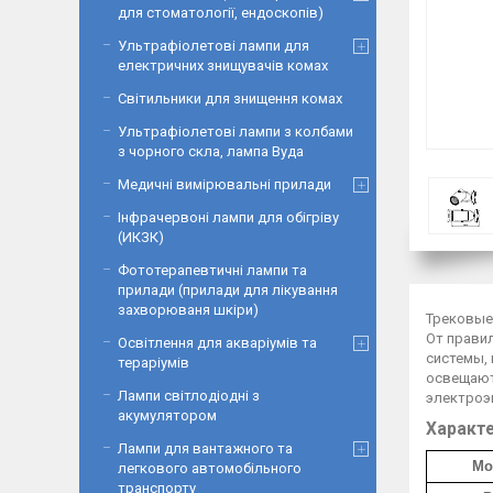
для стоматології, ендоскопів)
Ультрафіолетові лампи для
електричних знищувачів комах
Світильники для знищення комах
Ультрафіолетові лампи з колбами
з чорного скла, лампа Вуда
Медичні вимірювальні прилади
Інфрачервоні лампи для обігріву
(ИКЗК)
Фототерапевтичні лампи та
прилади (прилади для лікування
захворюваня шкіри)
Трековые
От правил
Освітлення для акваріумів та
системы, 
тераріумів
освещают
Лампи світлодіодні з
электроэн
акумулятором
Характе
Лампи для вантажного та
Мо
легкового автомобільного
транспорту