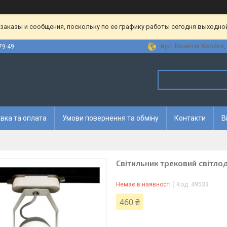
аказы и сообщения, поскольку по ее графику работы сегодня выходной
вул. Вікентія Хвойки, 
79-49
вка та оплата
Умови повернення та обміну
Контакти
В
Світильник трековий світлод
Немає в наявності
Код:
49533
460 ₴