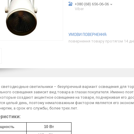
+380 (68) 656-06-06
Viber
повернення товару протягом 14 дн
 светодиодные светильники – безупречный вариант освещения для торг
ьного освещения зависит вид товара в глазах покупателя. Именно поэ
которые создают акцентное освещение на товаре, подчеркивая его дос
ся целый день, поэтому немаловажным фактором является его экономн
ергии, а срок его службы, более трех лет.
ристики:
щность
10 Вт