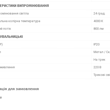
ЕРИСТИКИ ВИПРОМІНЮВАННЯ
ромінювання світла
24 град.
льна колірна температура
4000 К
й потік
800 лм
УВАЛЬНИЦЬКІ
P)
IP20
л
Метал / С
На трек
 живлення
220 В
Трекові св
ація для замовлення
 ₴