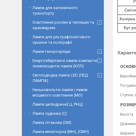
Р
Лампи для залізничного
Світл
транспорту
Колірна
Освітлення рослин в теплицях та
оранжереях
Кут р
Лампи для ультрафіолетового
сушіння та поліграфії.
Лампи газорозрядні
Характ
Енергозберігаючі лампи компактні
люмінесцентні лампи (КЛЛ)
ОСНОВН
Світлодіодна лампа LED (ЛЕД
Виробни
ЛАМПА)
Потужні
Низьковольтні лампи і лампи
Ступінь 
місцевого освітлення (МО)
Лампи циліндричні( Ц, РНЦ)
РОЗМІ
Лампа суднова (С)
Висота
Лампа літакова (СМ)
Довжин
Лампа мініатюрна (МН), (СМН)
Ширина