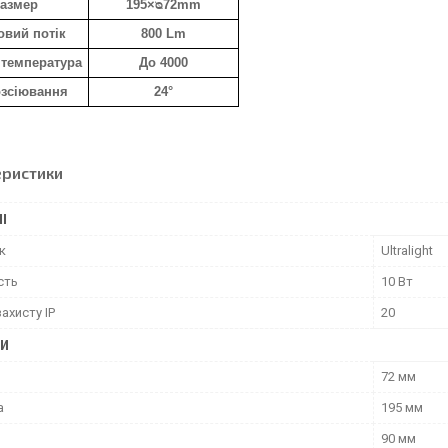
азмер
195×ᴓ72mm
овий потік
800 Lm
 температура
До 4000
озсіювання
24°
еристики
І
к
Ultralight
сть
10 Вт
захисту IP
20
РИ
72 мм
а
195 мм
90 мм