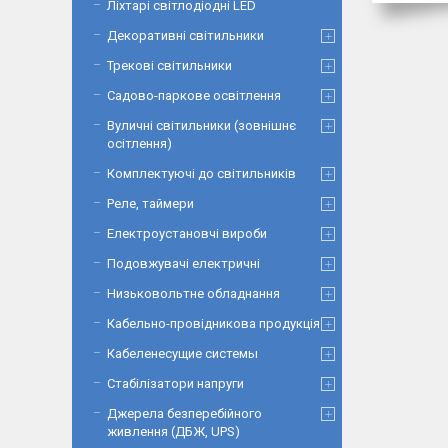
Ліхтарі світлодіодні LED
Декоративні світильники
Трекові світильники
Садово-паркове освітлення
Вуличні світильники (зовнішнє
осітлення)
Комплектуючі до світильників
Реле, таймери
Електроустановчі вироби
Подовжувачі електричні
Низьковольтне обладнання
Кабельно-провідникова продукція
Кабеленесущие системы
Стабілізатори напруги
Джерела безперебійного
живлення (ДБЖ, UPS)