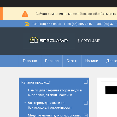
Сейчас компания не может быстро обрабатывать з
+380 (68) 656-06-06
+380 (66) 585-78-07
+380 (50) 470-
SPECLAMP
Головна
Про нас
Статті
Новини
Доста
Каталог продукції
Лампи для стерилізаторів води в
акваріуми, ставки і басейни
Бактерицидні лампи та
бактерицидні опромінювачі
Медичні лампи (для мікроскопів,