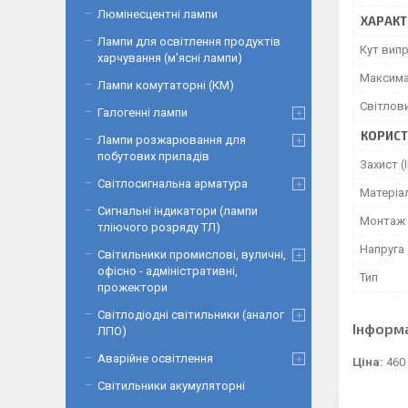
Люмінесцентні лампи
ХАРАКТ
Лампи для освітлення продуктів
Кут вип
харчування (м'ясні лампи)
Максима
Лампи комутаторні (КМ)
Світлови
Галогенні лампи
КОРИСТ
Лампи розжарювання для
побутових приладів
Захист (I
Світлосигнальна арматура
Матеріа
Сигнальні індикатори (лампи
Монтаж
тліючого розряду ТЛ)
Напруга
Світильники промислові, вуличні,
офісно - адміністративні,
Тип
прожектори
Світлодіодні світильники (аналог
Інформ
ЛПО)
Аварійне освітлення
Ціна:
460
Світильники акумуляторні