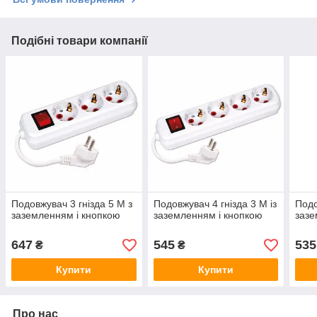
Подібні товари компанії
Подовжувач 3 гнізда 5 М з
Подовжувач 4 гнізда 3 М із
Подо
заземленням і кнопкою
заземленням і кнопкою
зазе
647
545
535
₴
₴
Купити
Купити
Про нас