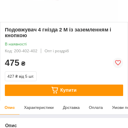
Подовжувач 4 гнізда 2 М із заземленням і
кнопкою
В наявності
Код: 200-402-402
Опт і роздріб
475
₴
427 ₴
від 5 шт.
Купити
Опис
Характеристики
Доставка
Оплата
Умови п
Опис