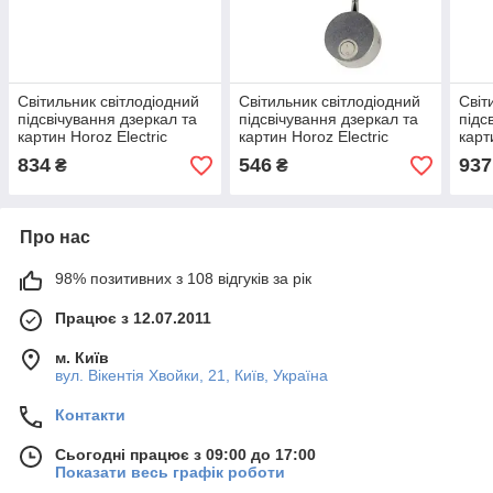
Світильник світлодіодний
Світильник світлодіодний
Світ
підсвічування дзеркал та
підсвічування дзеркал та
підс
картин Horoz Electric
картин Horoz Electric
карт
EBABIL-12 12W 4200K
KUGU 3W 4200K срібло
HOR
834
546
937
₴
₴
хром
420
Про нас
98% позитивних з 108 відгуків за рік
Працює з 12.07.2011
м. Київ
вул. Вікентія Хвойки, 21, Київ, Україна
Контакти
Сьогодні працює з 09:00 до 17:00
Показати весь графік роботи