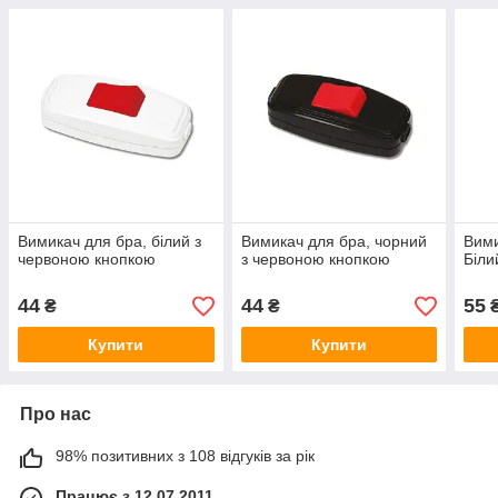
Вимикач для бра, білий з
Вимикач для бра, чорний
Вими
червоною кнопкою
з червоною кнопкою
Біли
44
44
55
₴
₴
Купити
Купити
Про нас
98% позитивних з 108 відгуків за рік
Працює з 12.07.2011