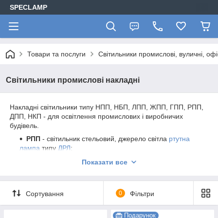
SPECLAMP
Товари та послуги
Світильники промислові, вуличні, офі
Світильники промислові накладні
Накладні світильники типу НПП, НБП, ЛПП, ЖПП, ГПП, РПП,
ДПП, НКП - для освітлення промислових і виробничих
будівель.
РПП
- світильник стельовий, джерело світла
ртутна
лампа
типу
ДРЛ
;
ЖПП
- світильник стельовий, джерело світла
натрієва
Показати все
лампа
типу
ДНаТ
;
ГПП
- світильник стельовий, джерело світла
металлогалогенновая лампа
типу
ДРІ
;
Сортування
0
Фільтри
НВП
- світильник стельовий, джерело світла -
лампа
розжарювання
;
Подарунок