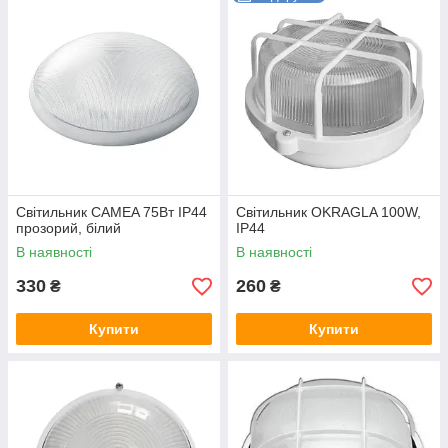
ЛПП
- світильник стельовий, джерело світла
люмінесцентна лампа
;
ДПП
- світильник стельовий, джерелом світла
виступають світлодіоди;
НБП
- світильник настінний, джерело світла -
лампа
розжарювання
;
НКП
- світильник консольний, торцевий, джерело
світла -
лампа розжарювання
;
Світильник CAMEA 75Вт IP44
Світильник OKRAGLA 100W,
прозорий, білий
IP44
В наявності
В наявності
330
260
₴
₴
Купити
Купити